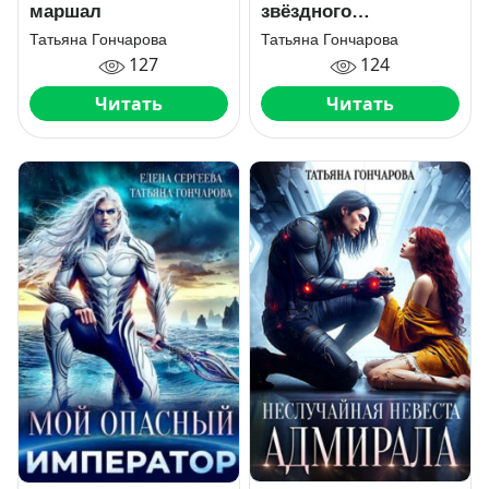
маршал
звёздного
императора
Татьяна Гончарова
Татьяна Гончарова
127
124
Читать
Читать