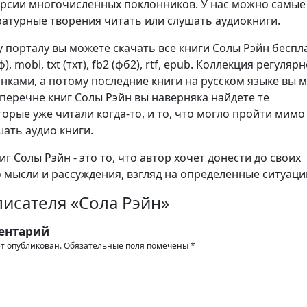
ерсии многочисленных поклонников. У нас можно самые
атурные творения читать или слушать аудиокниги.
 порталу вы можете скачать все книги Солы Рэйн беспл
), mobi, txt (тхт), fb2 (фб2), rtf, epub. Коллекция регуляр
нками, а потому последние книги на русском языке вы 
 перечне книг Солы Рэйн вы наверняка найдете те
орые уже читали когда-то, и то, что могло пройти мимо 
шать аудио книги.
г Солы Рэйн - это то, что автор хочет донести до своих
о мысли и рассуждения, взгляд на определенные ситуаци
исателя «Сола Рэйн»
ентарий
ет опубликован.
Обязательные поля помечены
*