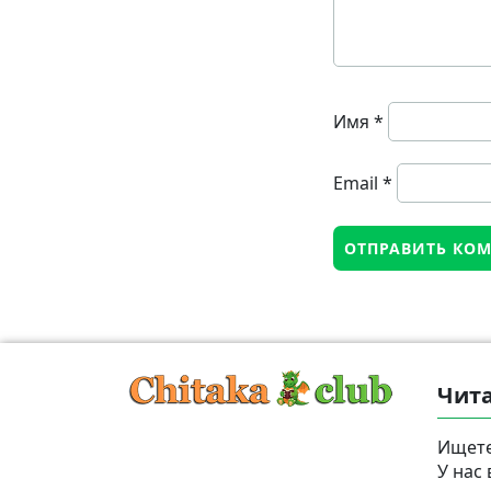
Имя
*
Email
*
Чита
Ищете
У нас