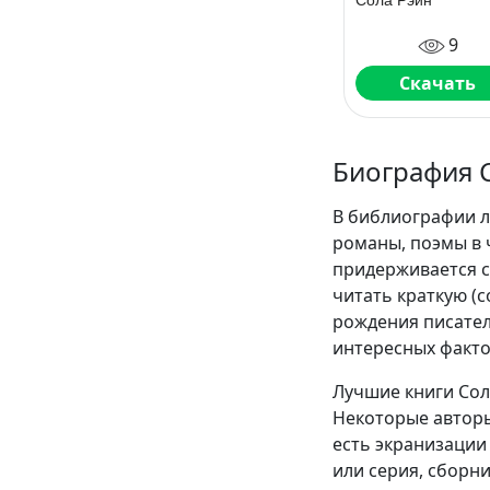
Сола Рэйн
9
Скачать
Биография 
В библиографии л
романы, поэмы в 
придерживается с
читать краткую (
рождения писател
интересных факто
Лучшие книги Сол
Некоторые авторы
есть экранизации 
или серия, сборн