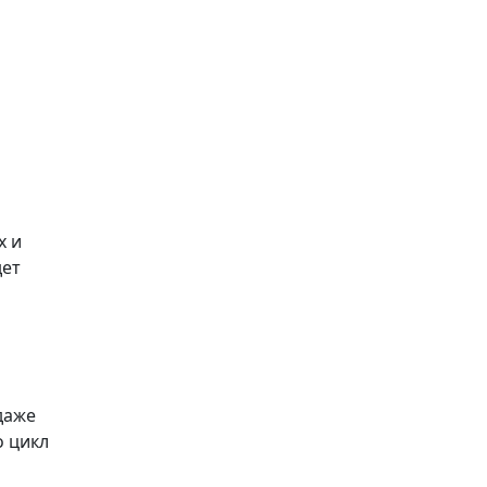
х и
дет
даже
о цикл