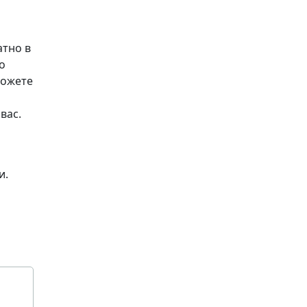
атно в
но
можете
вас.
и.