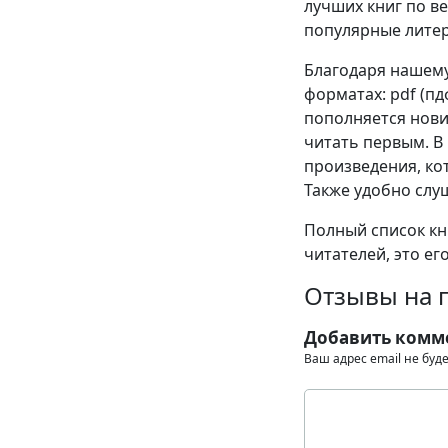
лучших книг по в
популярные литер
Благодаря нашему
форматах: pdf (пдф
пополняется нови
читать первым. В
произведения, кот
Также удобно слу
Полный список кни
читателей, это ег
Отзывы на п
Добавить комм
Ваш адрес email не буд