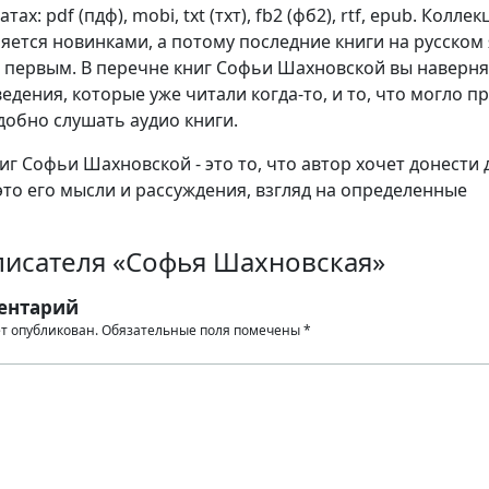
ах: pdf (пдф), mobi, txt (тхт), fb2 (фб2), rtf, epub. Коллек
яется новинками, а потому последние книги на русском
 первым. В перечне книг Софьи Шахновской вы наверня
едения, которые уже читали когда-то, и то, что могло п
добно слушать аудио книги.
г Софьи Шахновской - это то, что автор хочет донести 
это его мысли и рассуждения, взгляд на определенные
писателя «Софья Шахновская»
ентарий
ет опубликован.
Обязательные поля помечены
*