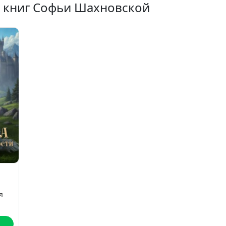
х книг Софьи Шахновской
я