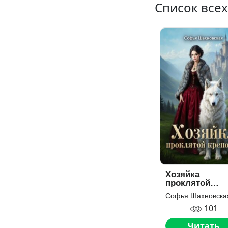
Список все
Хозяйка
проклятой
крепости
Софья Шахновска
101
Читать