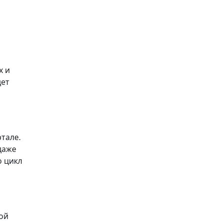
х и
дет
тале.
даже
о цикл
ой