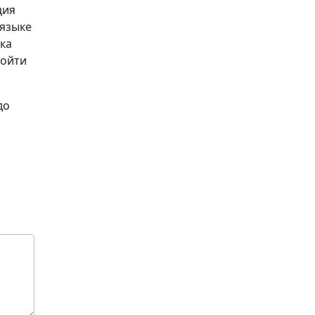
ция
 языке
ка
ройти
до