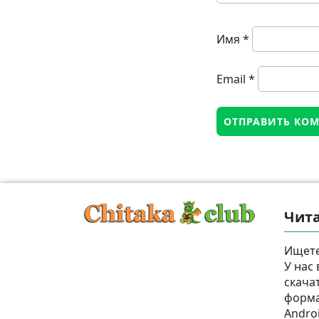
Имя
*
Email
*
Чита
Ищете
У нас
скача
формат
Androi