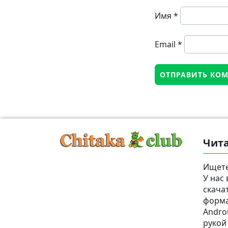
Имя
*
Email
*
Чита
Ищете
У нас
скача
формат
Androi
рукой