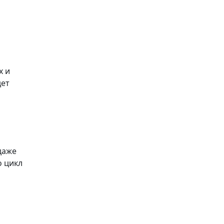
х и
дет
даже
о цикл