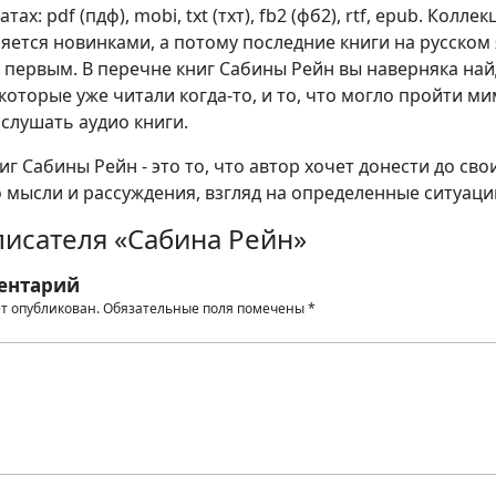
ах: pdf (пдф), mobi, txt (тхт), fb2 (фб2), rtf, epub. Коллек
яется новинками, а потому последние книги на русском
 первым. В перечне книг Сабины Рейн вы наверняка най
которые уже читали когда-то, и то, что могло пройти м
 слушать аудио книги.
г Сабины Рейн - это то, что автор хочет донести до сво
о мысли и рассуждения, взгляд на определенные ситуаци
писателя «Сабина Рейн»
ентарий
ет опубликован.
Обязательные поля помечены
*