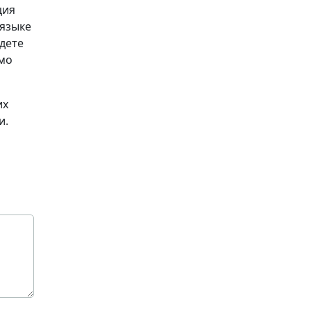
ция
 языке
дете
имо
их
и.