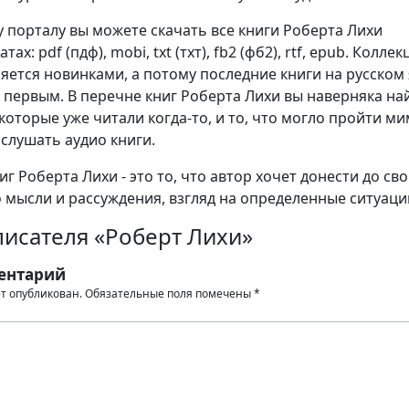
 порталу вы можете скачать все книги Роберта Лихи
ах: pdf (пдф), mobi, txt (тхт), fb2 (фб2), rtf, epub. Коллек
яется новинками, а потому последние книги на русском
 первым. В перечне книг Роберта Лихи вы наверняка на
которые уже читали когда-то, и то, что могло пройти м
 слушать аудио книги.
г Роберта Лихи - это то, что автор хочет донести до св
о мысли и рассуждения, взгляд на определенные ситуаци
писателя «Роберт Лихи»
ентарий
ет опубликован.
Обязательные поля помечены
*