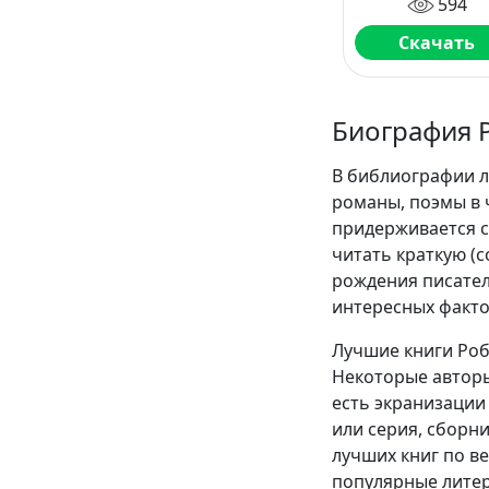
594
Скачать
Биография 
В библиографии л
романы, поэмы в 
придерживается с
читать краткую (
рождения писател
интересных факто
Лучшие книги Роб
Некоторые авторы
есть экранизации 
или серия, сборн
лучших книг по в
популярные литер