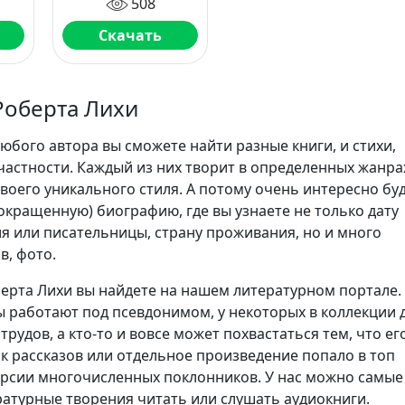
508
она не
расправилась с
Скачать
тобой
Роберта Лихи
юбого автора вы сможете найти разные книги, и стихи,
частности. Каждый из них творит в определенных жанра
воего уникального стиля. А потому очень интересно бу
сокращенную) биографию, где вы узнаете не только дату
я или писательницы, страну проживания, но и много
в, фото.
ерта Лихи вы найдете на нашем литературном портале.
 работают под псевдонимом, у некоторых в коллекции 
трудов, а кто-то и вовсе может похвастаться тем, что ег
ик рассказов или отдельное произведение попало в топ
ерсии многочисленных поклонников. У нас можно самые
атурные творения читать или слушать аудиокниги.