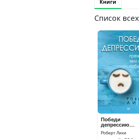
Книги
Список всех
Победи
депрессию
прежде, чем о
Роберт Лихи
победит тебя