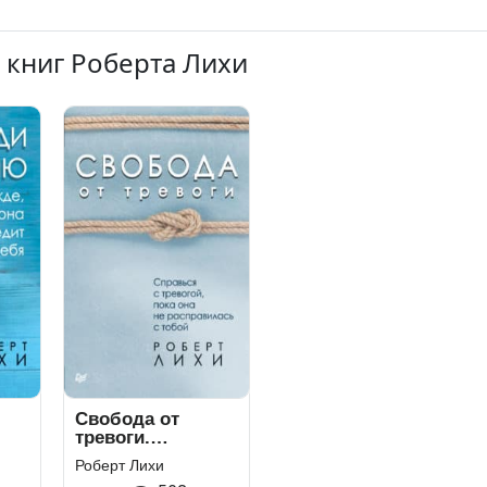
 книг Роберта Лихи
Свобода от
тревоги.
на
Справься с
Роберт Лихи
тревогой, пока