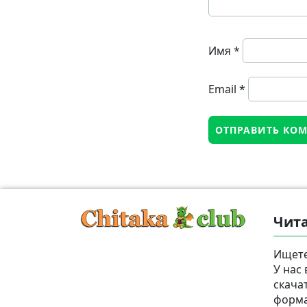
Имя
*
Email
*
Чита
Ищете
У нас
скача
формат