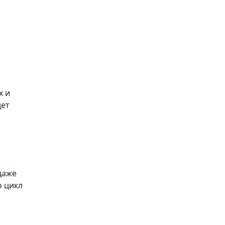
х и
дет
даже
о цикл