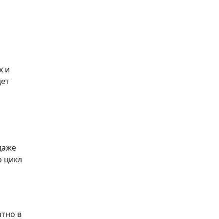
х и
дет
даже
о цикл
атно в