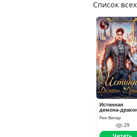
Список всех
Истинная
демона-драко
Рия Вилар
29
Читать