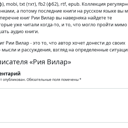
), mobi, txt (тхт), fb2 (фб2), rtf, epub. Коллекция регуляр
нками, а потому последние книги на русском языке вы 
 перечне книг Рии Вилар вы наверняка найдете те
орые уже читали когда-то, и то, что могло пройти мимо 
шать аудио книги.
г Рии Вилар - это то, что автор хочет донести до своих
о мысли и рассуждения, взгляд на определенные ситуаци
писателя «Рия Вилар»
ентарий
ет опубликован.
Обязательные поля помечены
*