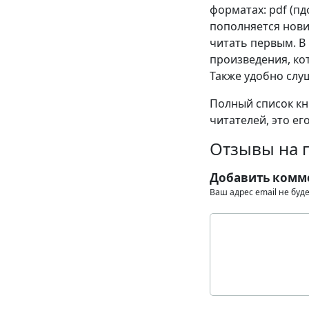
форматах: pdf (пдф
пополняется нови
читать первым. В
произведения, кот
Также удобно слу
Полный список кни
читателей, это ег
Отзывы на 
Добавить комм
Ваш адрес email не буд