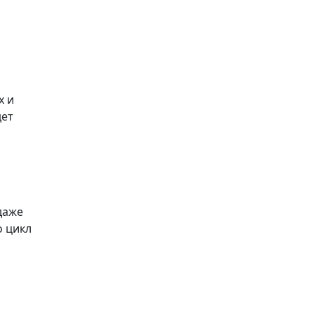
х и
дет
даже
о цикл