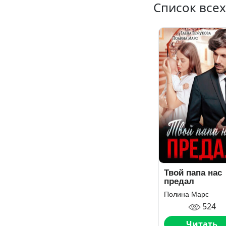
Список все
Твой папа нас
предал
Полина Марс
524
Читать