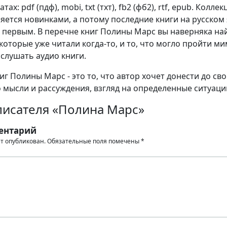
ах: pdf (пдф), mobi, txt (тхт), fb2 (фб2), rtf, epub. Коллек
яется новинками, а потому последние книги на русском
 первым. В перечне книг Полины Марс вы наверняка на
которые уже читали когда-то, и то, что могло пройти м
 слушать аудио книги.
г Полины Марс - это то, что автор хочет донести до св
о мысли и рассуждения, взгляд на определенные ситуаци
писателя «Полина Марс»
ентарий
ет опубликован.
Обязательные поля помечены
*