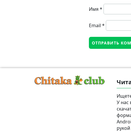
Имя
*
Email
*
Чита
Ищете
У нас
скача
формат
Androi
рукой