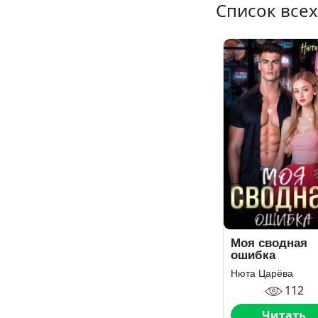
Список все
Моя сводная
ошибка
Нюта Царёва
112
Читать