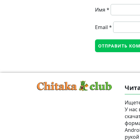
Имя
*
Email
*
Чита
Ищете
У нас
скача
формат
Androi
рукой