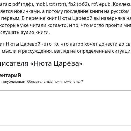
ах: pdf (пдф), mobi, txt (тхт), fb2 (фб2), rtf, epub. Коллек
яется новинками, а потому последние книги на русском
 первым. В перечне книг Нюты Царёвой вы наверняка н
которые уже читали когда-то, и то, что могло пройти м
 слушать аудио книги.
г Нюты Царёвой - это то, что автор хочет донести до с
о мысли и рассуждения, взгляд на определенные ситуаци
писателя «Нюта Царёва»
ентарий
ет опубликован.
Обязательные поля помечены
*