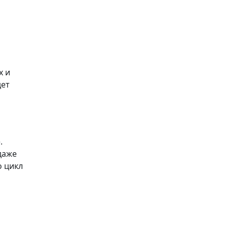
х и
дет
.
даже
о цикл