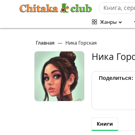
Жанры
Главная
—
Ника Горская
Ника Гор
Поделиться:
Книги