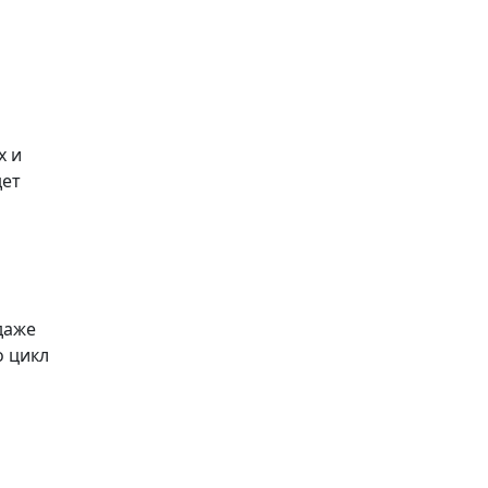
х и
дет
даже
о цикл