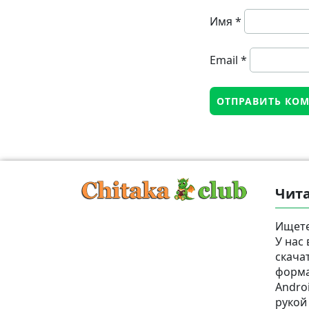
Имя
*
Email
*
Чита
Ищете
У нас
скача
формат
Androi
рукой