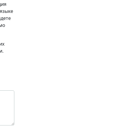
ция
 языке
йдете
имо
их
и.