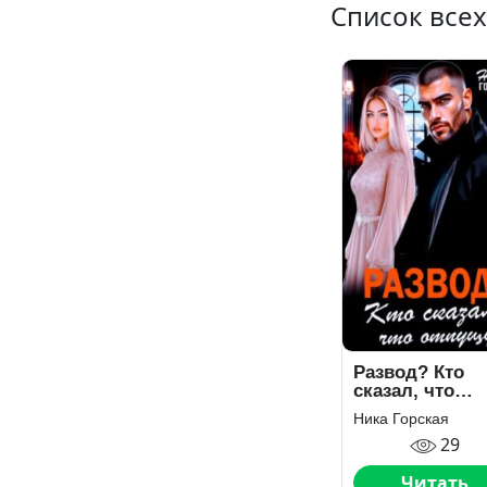
Список всех
Развод? Кто
сказал, что
отпущу?
Ника Горская
29
Читать