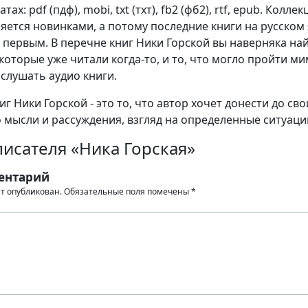
ах: pdf (пдф), mobi, txt (тхт), fb2 (фб2), rtf, epub. Коллек
яется новинками, а потому последние книги на русском
 первым. В перечне книг Ники Горской вы наверняка на
которые уже читали когда-то, и то, что могло пройти м
 слушать аудио книги.
г Ники Горской - это то, что автор хочет донести до сво
о мысли и рассуждения, взгляд на определенные ситуаци
исателя «Ника Горская»
ентарий
ет опубликован.
Обязательные поля помечены
*