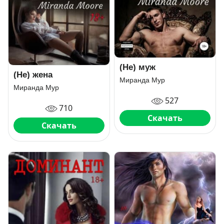
(Не) муж
(Не) жена
Миранда Мур
Миранда Мур
527
710
Скачать
Скачать