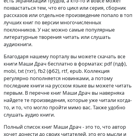
есть экранизации трудов, а кто-то и вовсе может
похвастаться тем, что его цикл или серия, сборник
рассказов или отдельное произведение попало в топ
лучших книг по версии многочисленных
поклонников. У нас можно самые популярные
литературные творения читать или слушать
аудиокниги.
Благодаря нашему порталу вы можете скачать все
книги Маши Драч бесплатно в форматах: pdf (пдф),
mobi, txt (тхт), fb2 (фб2), rtf, epub. Коллекция
регулярно пополняется новинками, а потому
последние книги на русском языке вы можете читать
первым. В перечне книг Маши Драч вы наверняка
найдете те произведения, которые уже читали когда-
то, и то, что могло пройти мимо вас. Также удобно
слушать аудио книги.
Полный список книг Маши Драч - это то, что автор
хочет донести до своих читателей, это его мысли и