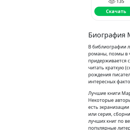
135
Скачать
Биография 
В библиографии л
романы, поэмы в 
придерживается с
читать краткую (
рождения писател
интересных факто
Лучшие книги Мар
Некоторые авторы
есть экранизации 
или серия, сборн
лучших книг по в
популярные литер