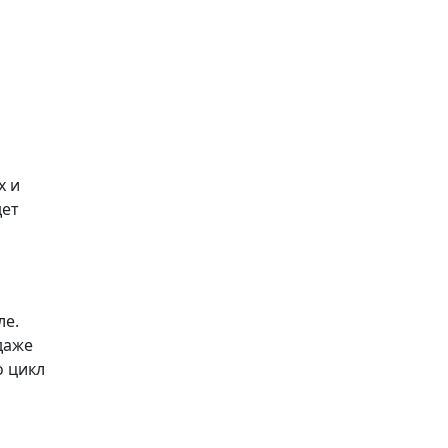
х и
дет
ле.
даже
о цикл