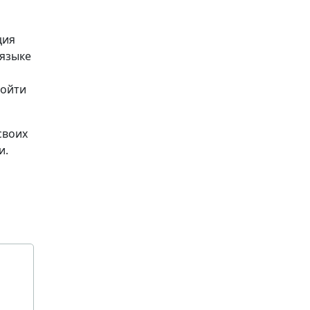
ция
 языке
ройти
своих
и.