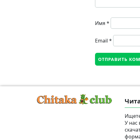
Имя
*
Email
*
Чита
Ищете
У нас
скача
формат