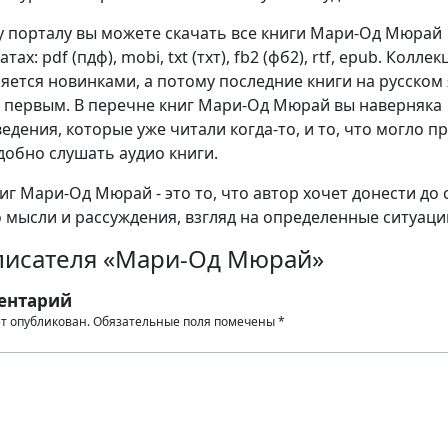
 порталу вы можете скачать все книги Мари-Од Мюрай
ах: pdf (пдф), mobi, txt (тхт), fb2 (фб2), rtf, epub. Коллек
яется новинками, а потому последние книги на русском
 первым. В перечне книг Мари-Од Мюрай вы наверняка
едения, которые уже читали когда-то, и то, что могло п
добно слушать аудио книги.
г Мари-Од Мюрай - это то, что автор хочет донести до 
о мысли и рассуждения, взгляд на определенные ситуаци
писателя «Мари-Од Мюрай»
ентарий
ет опубликован.
Обязательные поля помечены
*