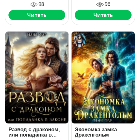
98
96
Читать
Читать
Развод с драконом,
Экономка замка
или попаданка в
Дракенгольм