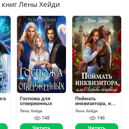
 книг Лены Хейди
нга
Госпожа для
Поймать
отверженных
инквизитора, или
Любовь
Лена Хейди
Лена Хейди
поневоле
148
146
Читать
Читать