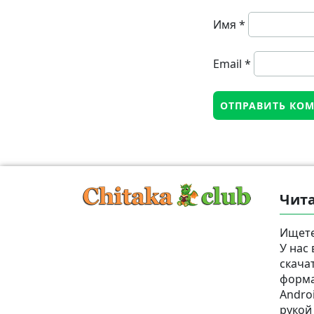
Имя
*
Email
*
Чита
Ищете
У нас
скача
формат
Androi
рукой