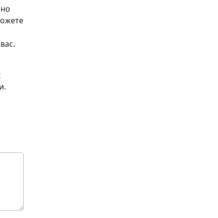
рно
можете
вас.
х
и.