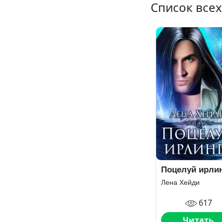
Список всех
Поцелуй ирли
Лена Хейди
617
Читать