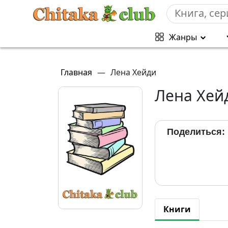
Жанры
Главная
—
Лена Хейди
Лена Хей
Поделиться:
Книги