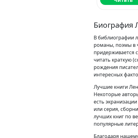
Читать
Биография 
В библиографии л
романы, поэмы в 
придерживается с
читать краткую (
рождения писател
интересных факто
Лучшие книги Лен
Некоторые авторы
есть экранизации 
или серия, сборн
лучших книг по в
популярные литер
Благодаря нашему