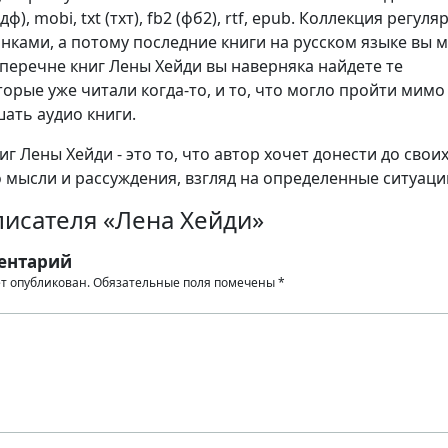
ф), mobi, txt (тхт), fb2 (фб2), rtf, epub. Коллекция регуля
нками, а потому последние книги на русском языке вы 
 перечне книг Лены Хейди вы наверняка найдете те
орые уже читали когда-то, и то, что могло пройти мимо 
шать аудио книги.
г Лены Хейди - это то, что автор хочет донести до свои
о мысли и рассуждения, взгляд на определенные ситуаци
писателя «Лена Хейди»
ентарий
ет опубликован.
Обязательные поля помечены
*