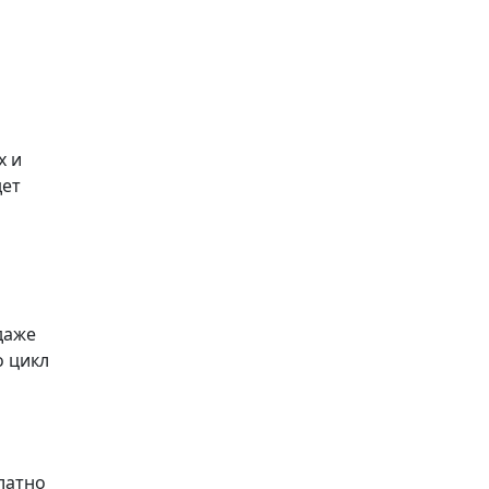
х и
дет
даже
о цикл
латно