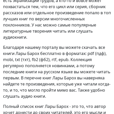
есть экранизации трудов, а кто-то и вовсе может
похвастаться тем, что его цикл или серия, сборник
рассказов или отдельное произведение попало в топ
лучших книг по версии многочисленных
поклонников. У нас можно самые популярные
литературные творения читать или слушать
аудиокниги.
Благодаря нашему порталу вы можете скачать все
книги Лары Барох бесплатно в форматах: pdf (пдф),
mobi, txt (тхт), fb2 (фб2), rtf, epub. Коллекция
регулярно пополняется новинками, а потому
последние книги на русском языке вы можете читать
первым. В перечне книг Лары Барох вы наверняка
найдете те произведения, которые уже читали когда-
то, и то, что могло пройти мимо вас. Также удобно
слушать аудио книги.
Полный список книг Лары Барох - это то, что автор
хочет донести до своих читателей, это его мысли и