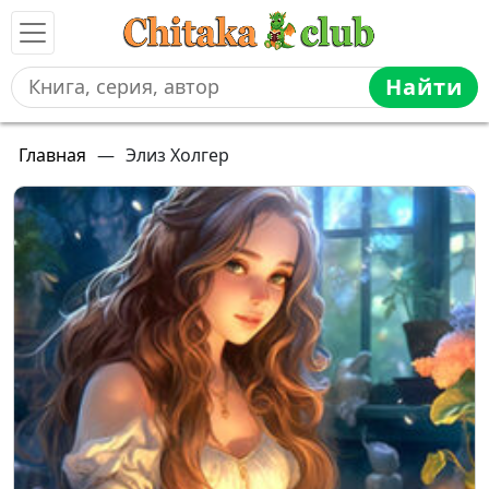
Найти
Главная
—
Элиз Холгер