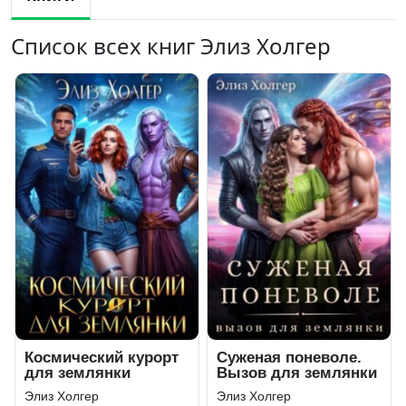
Список всех книг Элиз Холгер
Космический курорт
Суженая поневоле.
для землянки
Вызов для землянки
Элиз Холгер
Элиз Холгер