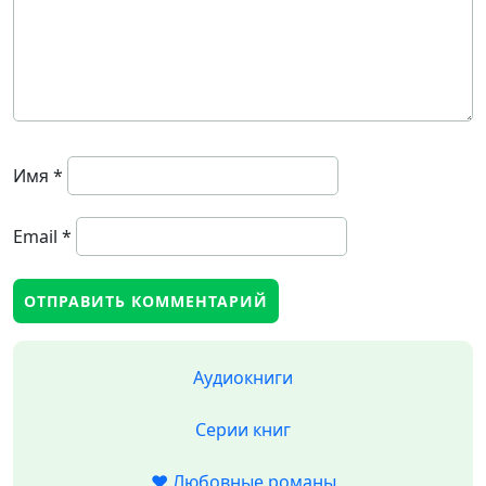
Имя
*
Email
*
Аудиокниги
Серии книг
❤️ Любовные романы