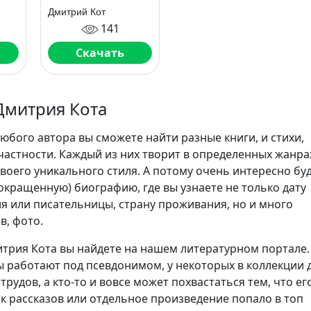
ы,
для сборки.
Дмитрий Кот
ают
Копирайтинг для
141
всех
Скачать
Дмитрия Кота
юбого автора вы сможете найти разные книги, и стихи,
частности. Каждый из них творит в определенных жанра
воего уникального стиля. А потому очень интересно бу
сокращенную) биографию, где вы узнаете не только дату
я или писательницы, страну проживания, но и много
в, фото.
трия Кота вы найдете на нашем литературном портале.
 работают под псевдонимом, у некоторых в коллекции 
трудов, а кто-то и вовсе может похвастаться тем, что ег
ик рассказов или отдельное произведение попало в топ