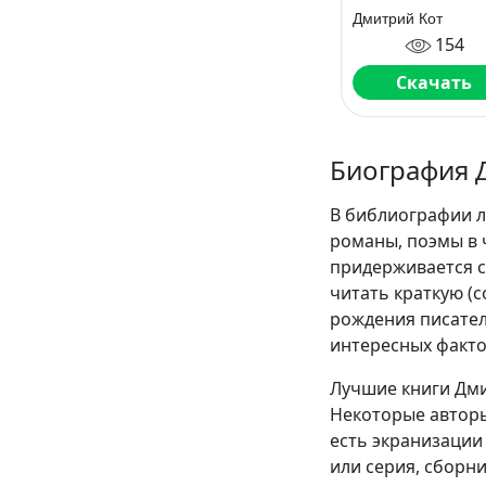
Создаем текст
Дмитрий Кот
которые прод
154
Скачать
Биография 
В библиографии л
романы, поэмы в 
придерживается с
читать краткую (
рождения писател
интересных факто
Лучшие книги Дми
Некоторые авторы
есть экранизации 
или серия, сборн