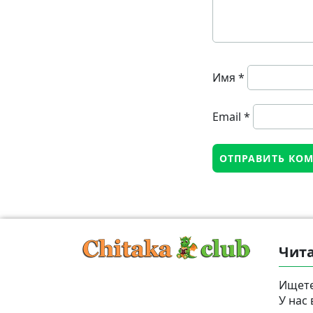
Имя
*
Email
*
Чита
Ищете
У нас