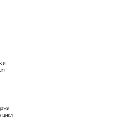
х и
дет
даже
о цикл