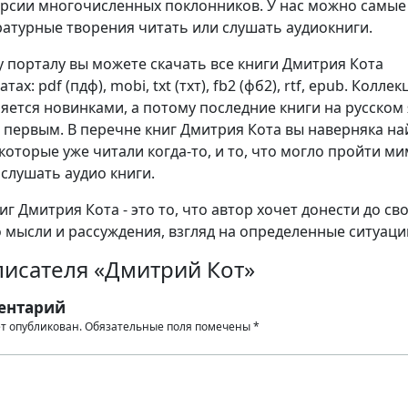
ерсии многочисленных поклонников. У нас можно самые
атурные творения читать или слушать аудиокниги.
 порталу вы можете скачать все книги Дмитрия Кота
ах: pdf (пдф), mobi, txt (тхт), fb2 (фб2), rtf, epub. Коллек
яется новинками, а потому последние книги на русском
 первым. В перечне книг Дмитрия Кота вы наверняка на
которые уже читали когда-то, и то, что могло пройти м
 слушать аудио книги.
г Дмитрия Кота - это то, что автор хочет донести до св
о мысли и рассуждения, взгляд на определенные ситуаци
писателя «Дмитрий Кот»
ентарий
ет опубликован.
Обязательные поля помечены
*