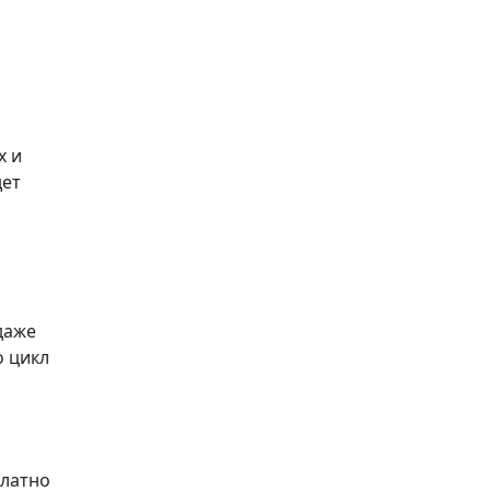
х и
дет
даже
о цикл
платно