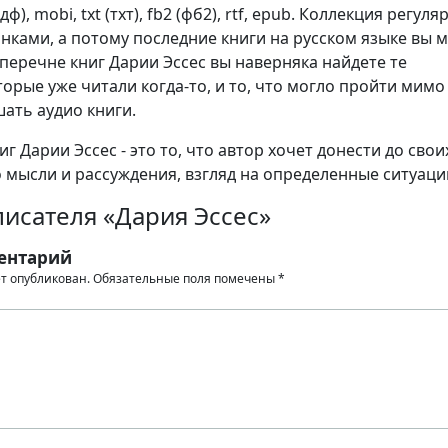
ф), mobi, txt (тхт), fb2 (фб2), rtf, epub. Коллекция регуля
нками, а потому последние книги на русском языке вы 
 перечне книг Дарии Эссес вы наверняка найдете те
орые уже читали когда-то, и то, что могло пройти мимо 
шать аудио книги.
г Дарии Эссес - это то, что автор хочет донести до свои
о мысли и рассуждения, взгляд на определенные ситуаци
исателя «Дария Эссес»
ентарий
ет опубликован.
Обязательные поля помечены
*