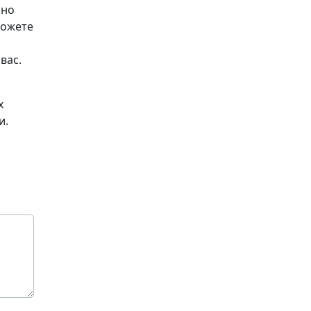
рно
можете
вас.
х
и.