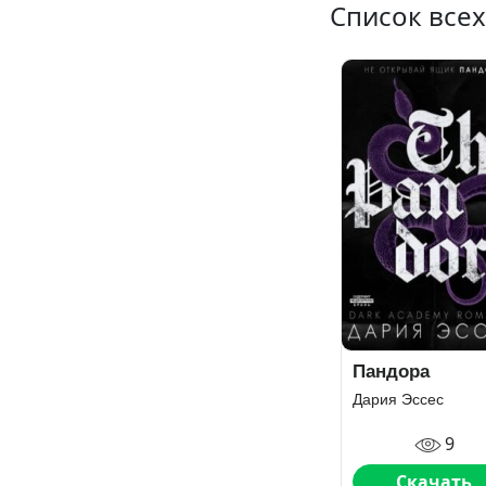
Список всех
Пандора
Дария Эссес
9
Скачать