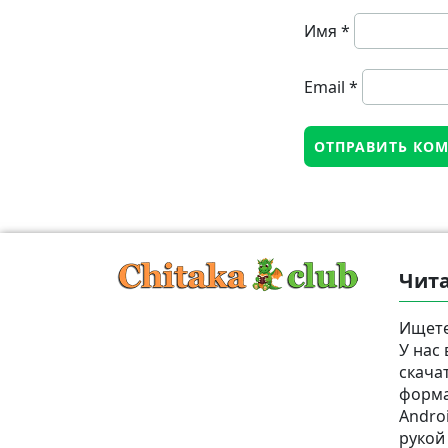
Имя
*
Email
*
Чита
Ищете
У нас
скача
формат
Androi
рукой