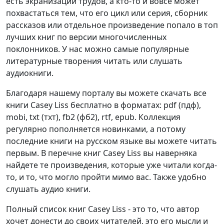
есть экранизации трудов, а кто-то и вовсе может
похвастаться тем, что его цикл или серия, сборник
рассказов или отдельное произведение попало в топ
лучших книг по версии многочисленных
поклонников. У нас можно самые популярные
литературные творения читать или слушать
аудиокниги.
Благодаря нашему порталу вы можете скачать все
книги Casey Liss бесплатно в форматах: pdf (пдф),
mobi, txt (тхт), fb2 (фб2), rtf, epub. Коллекция
регулярно пополняется новинками, а потому
последние книги на русском языке вы можете читать
первым. В перечне книг Casey Liss вы наверняка
найдете те произведения, которые уже читали когда-
то, и то, что могло пройти мимо вас. Также удобно
слушать аудио книги.
Полный список книг Casey Liss - это то, что автор
хочет донести до своих читателей, это его мысли и