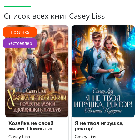
Список всех книг Casey Liss
Новинка
Бестселлер
Хозяйка не своей
Я не твоя игрушка,
жизни. Поместье,
ректор!
муж и двойняшки в
Casey Liss
Casey Liss
придачу!