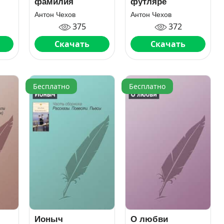
фамилия
футляре
Антон Чехов
Антон Чехов
375
372
Скачать
Скачать
Бесплатно
Бесплатно
Ионыч
О любви