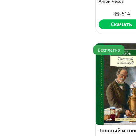
Антон Чехов
514
Скачать
Бесплатно
Толстый и тон