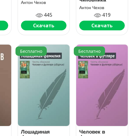
Антон Чехов
Антон Чехов
445
419
Скачать
Скачать
Бесплатно
Бесплатно
Лошадиная
Человек в