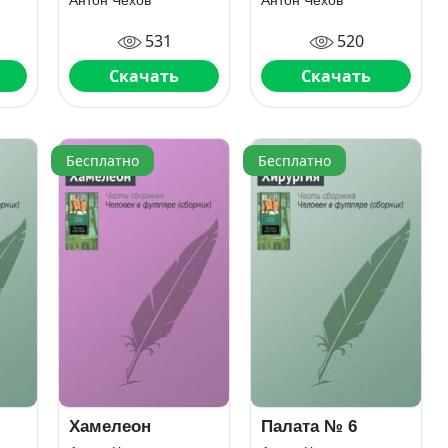
Антон Чехов
Антон Чехов
531
520
Скачать
Скачать
Бесплатно
Бесплатно
Хамелеон
Палата № 6