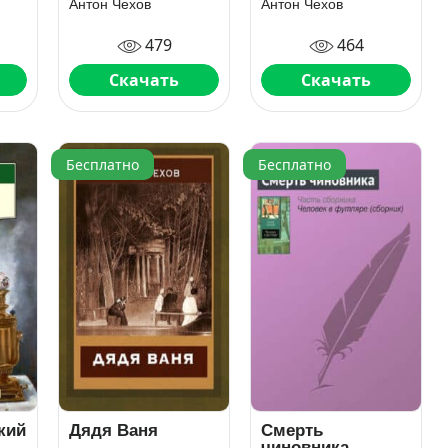
Антон Чехов
Антон Чехов
479
464
Скачать
Скачать
Бесплатно
Бесплатно
кий
Дядя Ваня
Смерть
чиновника