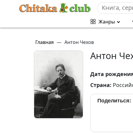
Жанры
Главная
—
Антон Чехов
Антон Че
Дата рождени
Страна:
Россий
Поделиться: