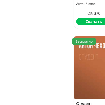
Антон Чехов
370
Скачать
Бесплатно
Студент