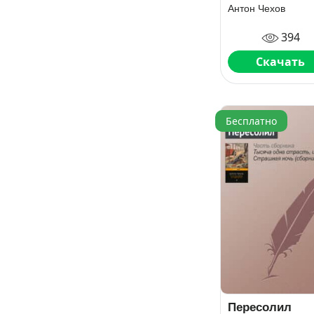
Антон Чехов
394
Скачать
Бесплатно
Пересолил