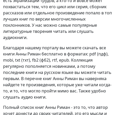
есть экранизации трудов, а кто-то и вовсе может
похвастаться тем, что его цикл или серия, сборник
рассказов или отдельное произведение попало в топ
лучших книг по версии многочисленных
поклонников. У нас можно самые популярные
литературные творения читать или слушать
аудиокниги.
Благодаря нашему порталу вы можете скачать все
книги Анны Риман бесплатно в форматах: pdf (пдф),
mobi, txt (тхт), fb2 (фб2), rtf, epub. Коллекция
регулярно пополняется новинками, а потому
последние книги на русском языке вы можете читать
первым. В перечне книг Анны Риман вы наверняка
найдете те произведения, которые уже читали когда-
то, и то, что могло пройти мимо вас. Также удобно
слушать аудио книги.
Полный список книг Анны Риман - это то, что автор
хочет донести до своих читателей, это его мысли и