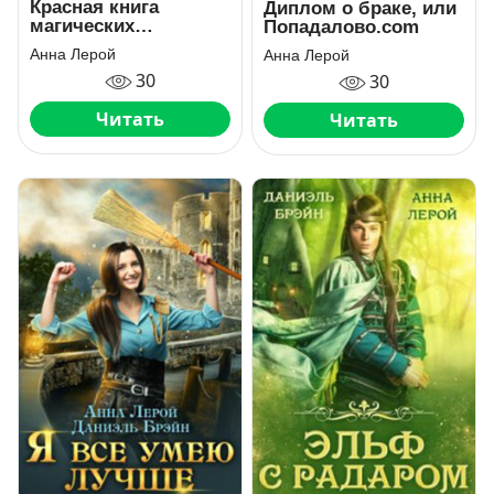
Красная книга
Диплом о браке, или
магических
Попадалово.com
животных
Анна Лерой
Анна Лерой
30
30
Читать
Читать