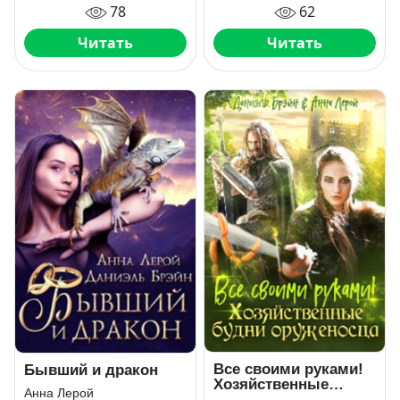
78
62
Читать
Читать
Все своими руками!
Бывший и дракон
Хозяйственные
Анна Лерой
будни оруженосца