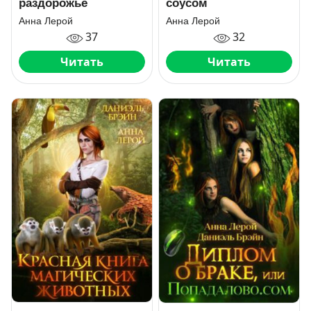
раздорожье
соусом
Анна Лерой
Анна Лерой
37
32
Читать
Читать