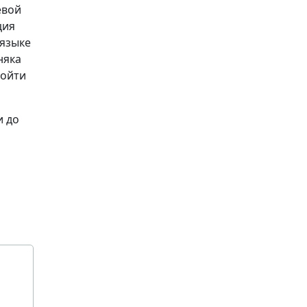
евой
ция
 языке
няка
ройти
и до