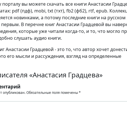
 порталу вы можете скачать все книги Анастасии Градц
ах: pdf (пдф), mobi, txt (тхт), fb2 (фб2), rtf, epub. Коллек
яется новинками, а потому последние книги на русском
 первым. В перечне книг Анастасии Градцевой вы навер
едения, которые уже читали когда-то, и то, что могло п
добно слушать аудио книги.
г Анастасии Градцевой - это то, что автор хочет донест
это его мысли и рассуждения, взгляд на определенные
исателя «Анастасия Градцева»
ентарий
ет опубликован.
Обязательные поля помечены
*