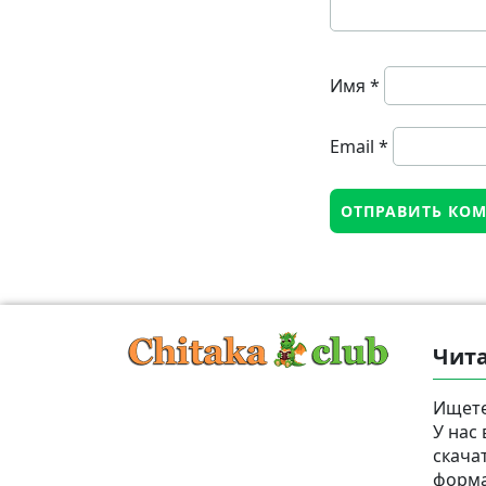
Имя
*
Email
*
Чита
Ищете
У нас
скача
формат