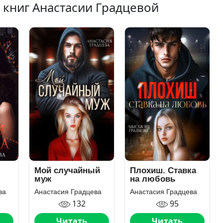
 книг Анастасии Градцевой
Мой случайный
Плохиш. Ставка
муж
на любовь
ва
Анастасия Градцева
Анастасия Градцева
132
95
Читать
Читать