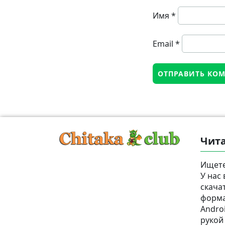
Имя
*
Email
*
Чита
Ищете
У нас
скача
формат
Androi
рукой