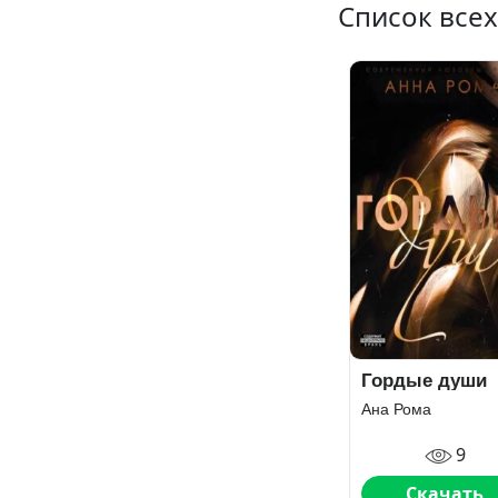
Список все
Гордые души
Ана Рома
9
Скачать