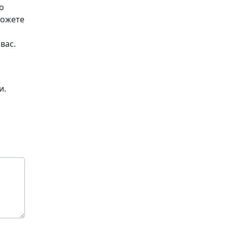
но
можете
вас.
и.