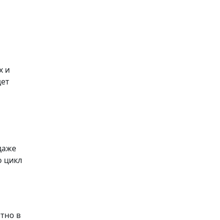
х и
дет
даже
о цикл
тно в