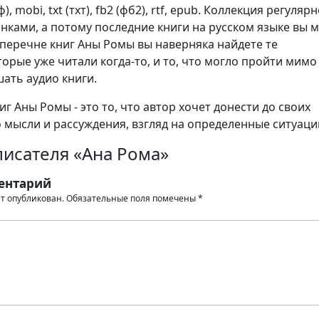
), mobi, txt (тхт), fb2 (фб2), rtf, epub. Коллекция регуляр
нками, а потому последние книги на русском языке вы 
 перечне книг Аны Ромы вы наверняка найдете те
орые уже читали когда-то, и то, что могло пройти мимо 
шать аудио книги.
г Аны Ромы - это то, что автор хочет донести до своих
о мысли и рассуждения, взгляд на определенные ситуаци
писателя «Ана Рома»
ентарий
ет опубликован.
Обязательные поля помечены
*