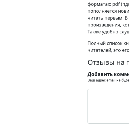
форматах: pdf (пдф
пополняется нови
читать первым. В
произведения, кот
Также удобно слу
Полный список кни
читателей, это ег
Отзывы на 
Добавить комм
Ваш адрес email не буд