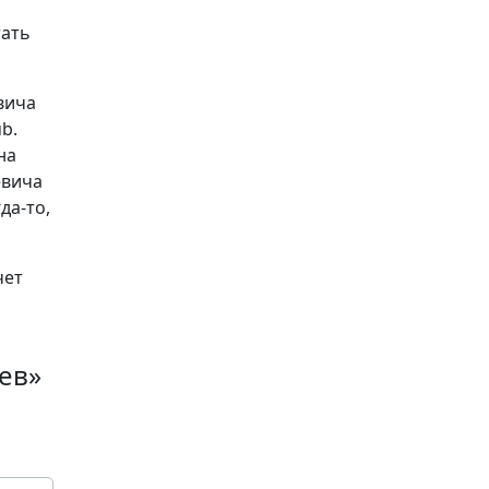
тать
вича
ub.
на
евича
да-то,
чет
ев»