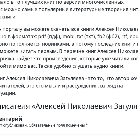
ало в топ лучших книг по версии многочисленных
ас можно самые популярные литературные творения чи
окниги.
 порталу вы можете скачать все книги Алексея Николае
 в форматах: pdf (пдф), mobi, txt (тхт), fb2 (фб2), rtf, ep
рно пополняется новинками, а потому последние книги 
 можете читать первым. В перечне книг Алексея Никола
рняка найдете те произведения, которые уже читали ког
ройти мимо вас. Также удобно слушать аудио книги.
г Алексея Николаевича Загуляева - это то, что автор хо
читателей, это его мысли и рассуждения, взгляд на
уации.
писателя «Алексей Николаевич Загуля
ентарий
ет опубликован.
Обязательные поля помечены
*