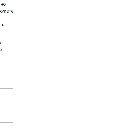
рно
можете
вас.
х
и.