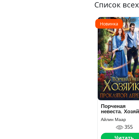
Список всех
Новинка
Порченая
невеста. Хозя
проклятой
Айлин Маар
деревни
355
Читать