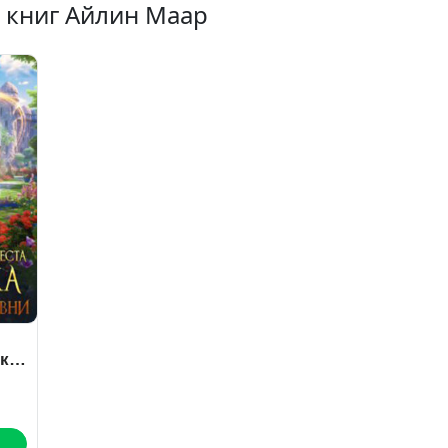
 книг Айлин Маар
йка