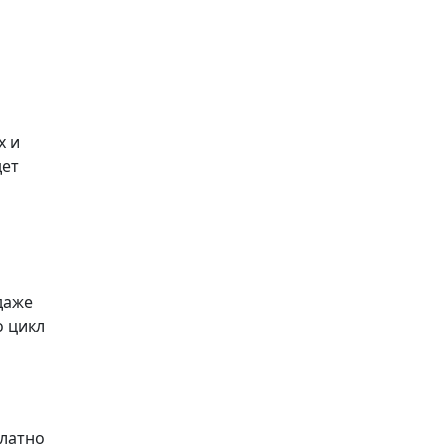
х и
дет
даже
о цикл
платно