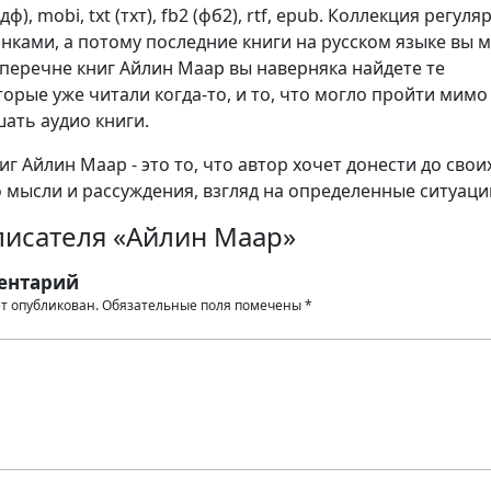
ф), mobi, txt (тхт), fb2 (фб2), rtf, epub. Коллекция регуля
нками, а потому последние книги на русском языке вы 
 перечне книг Айлин Маар вы наверняка найдете те
орые уже читали когда-то, и то, что могло пройти мимо 
шать аудио книги.
г Айлин Маар - это то, что автор хочет донести до свои
о мысли и рассуждения, взгляд на определенные ситуаци
писателя «Айлин Маар»
ентарий
ет опубликован.
Обязательные поля помечены
*