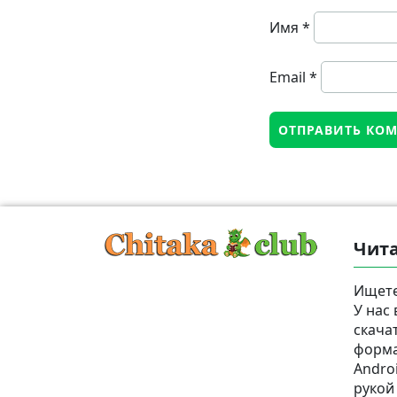
Имя
*
Email
*
Чита
Ищете
У нас
скача
формат
Androi
рукой