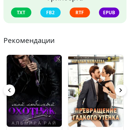
TXT
FB2
RTF
EPUB
Рекомендации