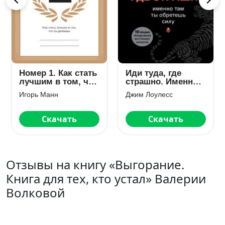
туда, где
Трансформатор 3.
На пре
шно. Именно
В чем сила, бро?
Эрик Бер
ты обретешь
Лоулесс
Дмитрий Портнягин
Скачать
Скачать
С
Отзывы на книгу «Выгорание.
Книга для тех, кто устал» Валерии
Волковой