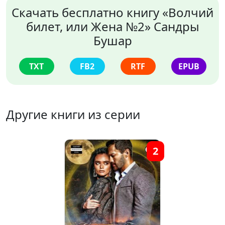
Скачать бесплатно книгу «Волчий
билет, или Жена №2» Сандры
Бушар
TXT
FB2
RTF
EPUB
Другие книги из серии
2