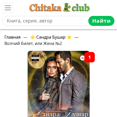
Найти
Главная
—
⭐ Сандра Бушар ⭐
—
Волчий билет, или Жена №2
1