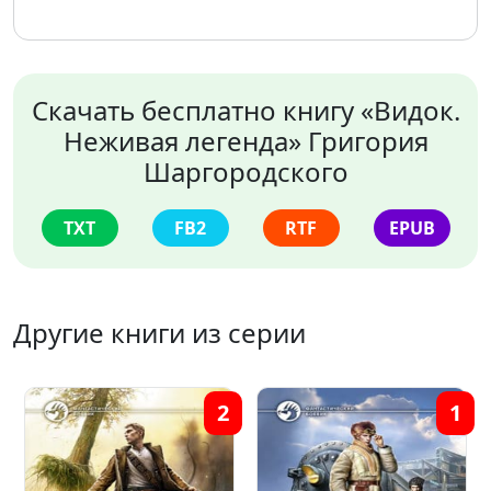
Скачать бесплатно книгу «Видок.
Неживая легенда» Григория
Шаргородского
TXT
FB2
RTF
EPUB
Другие книги из серии
1
4