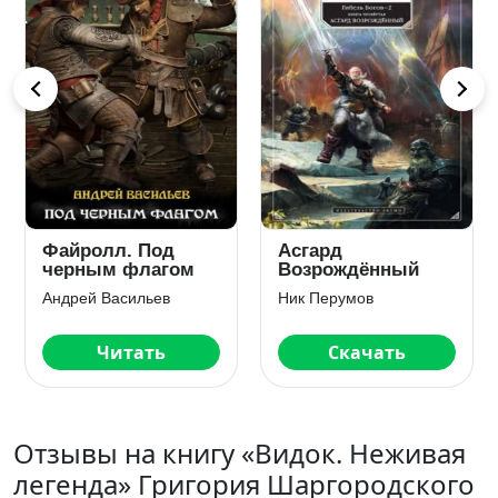
Напряжение.
Берсерк забытого
Коронный разряд
клана. Фракталы
потерянных душ
Владимир Ильин
Юрий Москаленко
Скачать
Скачать
Отзывы на книгу «Видок. Неживая
легенда» Григория Шаргородского