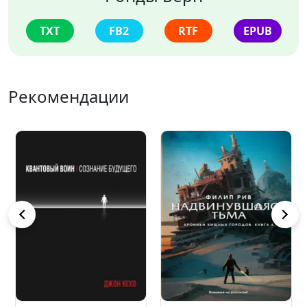
TXT
FB2
RTF
EPUB
Рекомендации