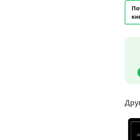
По
кн
Дру
6
11
9