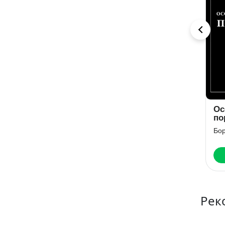
Алмазная
Любовница
Ос
колесница
смерти
по
Пи
Борис Акунин
Борис Акунин
Бор
Скачать
Скачать
Рек