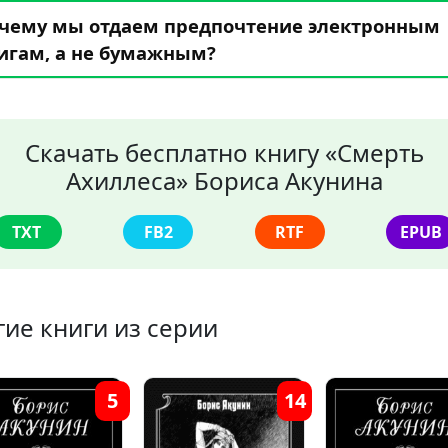
чему мы отдаем предпочтение электронным
игам, а не бумажным?
Скачать бесплатно книгу «Смерть
Ахиллеса» Бориса Акунина
TXT
FB2
RTF
EPUB
гие книги из серии
5
14