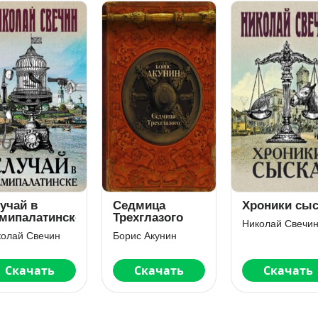
учай в
Седмица
Хроники сыс
мипалатинске
Трехглазого
Николай Свечи
колай Свечин
Борис Акунин
Скачать
Скачать
Скачать