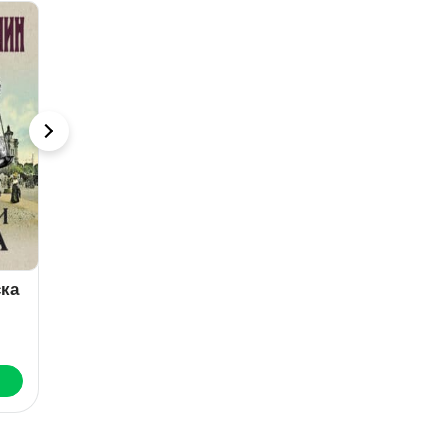
ка
Статский
Случай в
советник
Семипалатинске
Т
н
Борис Акунин
Николай Свечин
Б
Скачать
Скачать