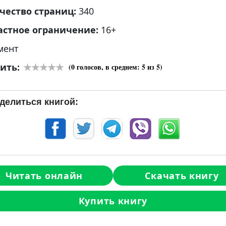
чество страниц:
340
астное ограничение:
16+
мент
ить:
(
0
голосов, в среднем:
5
из 5)
делиться книгой:
Читать онлайн
Скачать книгу
Купить книгу