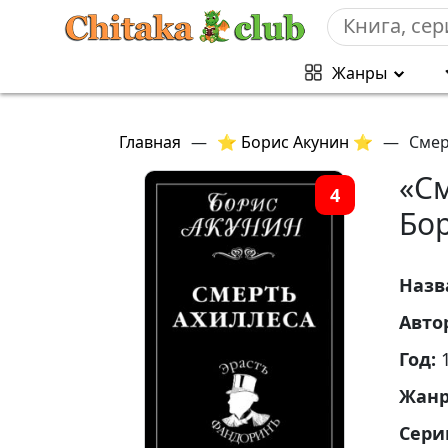
Жанры
Главная
—
⭐ Борис Акунин ⭐
—
Смер
«С
4
Бо
Назв
Авто
Год:
Жан
Сери