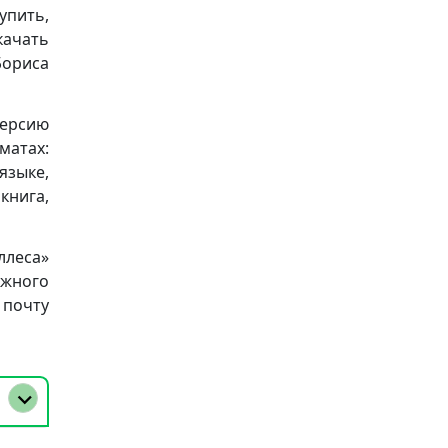
упить,
качать
Бориса
версию
матах:
 языке,
книга,
ллеса»
ижного
очту