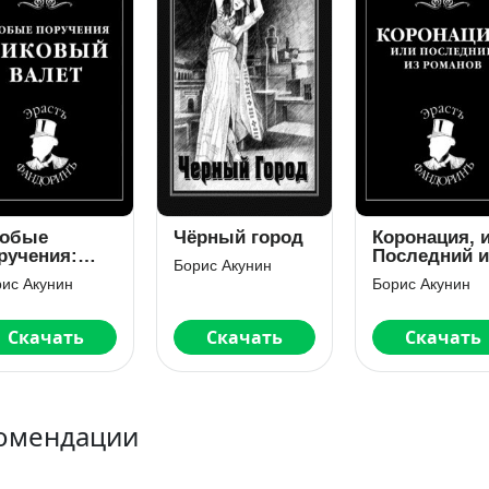
обые
Чёрный город
Коронация, 
ручения:
Последний и
Борис Акунин
ковый валет
романов
ис Акунин
Борис Акунин
Скачать
Скачать
Скачать
омендации