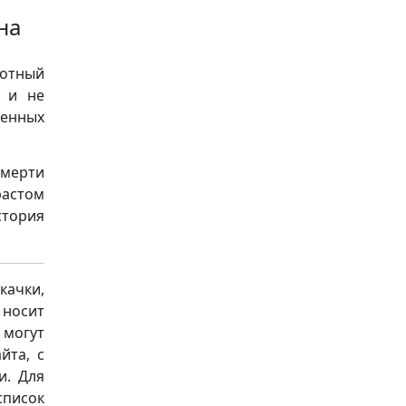
на
отный
я и не
енных
смерти
растом
тория
качки,
носит
 могут
йта, с
и. Для
список