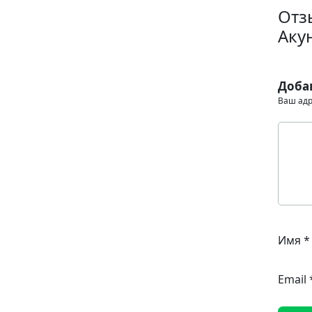
Отз
Аку
Доба
Ваш адр
Имя
*
Email