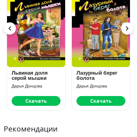
Любовное зелье
Запасной выход
колдуна-болтуна
из комы
Дарья Донцова
Дарья Донцова
Скачать
Скачать
Рекомендации