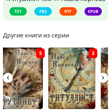
TXT
FB2
RTF
EPUB
Другие книги из серии
1
4