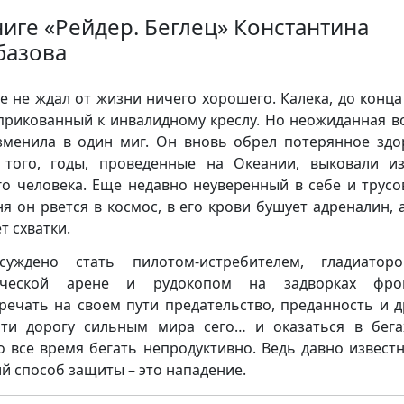
ниге «Рейдер. Беглец» Константина
базова
е не ждал от жизни ничего хорошего. Калека, до конца
прикованный к инвалидному креслу. Но неожиданная в
зменила в один миг. Он вновь обрел потерянное здо
того, годы, проведенные на Океании, выковали и
го человека. Еще недавно неуверенный в себе и трусо
ня он рвется в космос, в его крови бушует адреналин, 
т схватки.
суждено стать пилотом-истребителем, гладиатор
ической арене и рудокопом на задворках фрон
речать на своем пути предательство, преданность и д
ти дорогу сильным мира сего… и оказаться в бега
о все время бегать непродуктивно. Ведь давно известн
й способ защиты – это нападение.