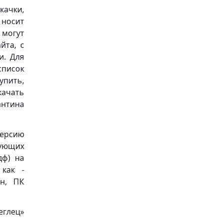
качки,
носит
 могут
йта, с
и. Для
список
упить,
качать
антина
версию
дующих
пдф) на
 как -
он, ПК
еглец»