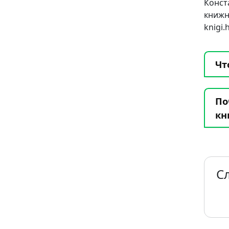
Конст
книж
knigi
Чт
По
кн
С