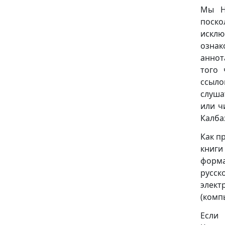
Мы НЕ
поск
исклю
ознак
аннот
того 
ссыло
слуша
или ч
Калба
Как п
книги
формат
русск
элект
(комп
Если 