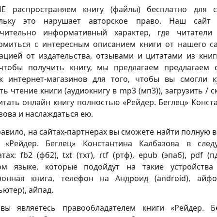
 распространяем книгу (файлы) бесплатно для с
ольку это нарушает авторское право. Наш сайт 
чительно информативный характер, где читатели
омиться с интересным описанием книги от нашего са
ацией от издательства, отзывами и цитатами из книг
чтобы получить книгу, мы предлагаем предлагаем 
к интернет-магазинов для того, чтобы вы смогли к
ть чтение книги (аудиокнигу в mp3 (мп3)), загрузить / с
итать онлайн книгу полностью «Рейдер. Беглец» Конст
зова и наслаждаться ею.
равило, на сайтах-партнерах вы сможете найти полную 
 «Рейдер. Беглец» Константина Калбазова в сле
ах: fb2 (фб2), txt (тхт), rtf (ртф), epub (эпаб), pdf (
ом языке, которые подойдут на такие устройства
ронная книга, телефон на Андроид (android), айф
ьютер), айпад.
вы являетесь правообладателем книги «Рейдер. Б