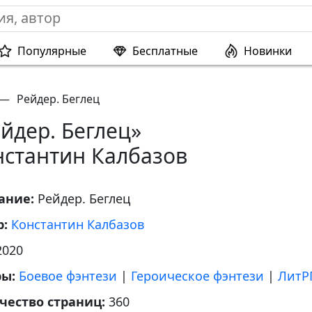
Популярные
Бесплатные
Новинки
—
Рейдер. Беглец
йдер. Беглец»
нстантин Калбазов
ание:
Рейдер. Беглец
р:
Константин Калбазов
2020
ры:
Боевое фэнтези
|
Героическое фэнтези
|
ЛитР
чество страниц:
360