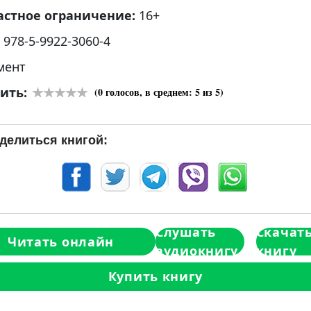
астное ограничение:
16+
:
978-5-9922-3060-4
мент
ить:
(
0
голосов, в среднем:
5
из 5)
делиться книгой:
Слушать
Скачат
Читать онлайн
аудиокнигу
книгу
Купить книгу