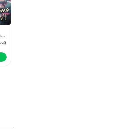
.
Сердце
Дракона. Книга
4
Кирилл Клеванский
Скачать