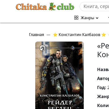
Жанры
Главная
—
⭐ Константин Калбазов ⭐
«Ре
Ко
Назв
Авто
Год:
Жан
Коли