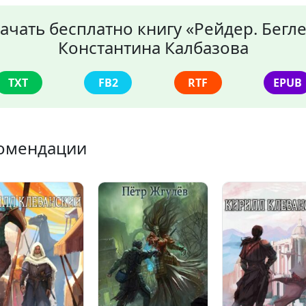
ачать бесплатно книгу «Рейдер. Бегл
Константина Калбазова
TXT
FB2
RTF
EPUB
омендации