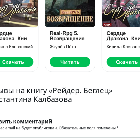
al-Rpg 5.
Сердце
Власть силы
звращение
Дракона. Книга
Том 2. Когда
6
враги
улёв Пётр
Кирилл Клеванский
Виталий Зыков
становятся
друзьями
Читать
Скачать
Скачать
ывы на книгу «Рейдер. Беглец»
стантина Калбазова
вить комментарий
ес email не будет опубликован.
Обязательные поля помечены
*