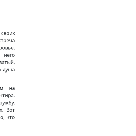
 своих
стреча
ровье.
з него
ватый,
а душа
ом на
тира.
ружбу.
х. Вот
о, что