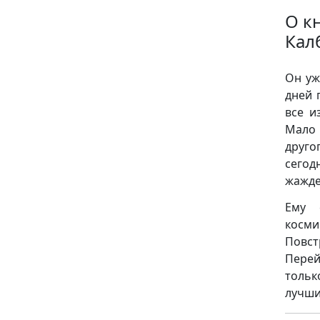
О к
Кал
Он уж
дней 
все и
Мало 
друго
сегод
жажде
Ему 
косм
Повст
Перей
тольк
лучши