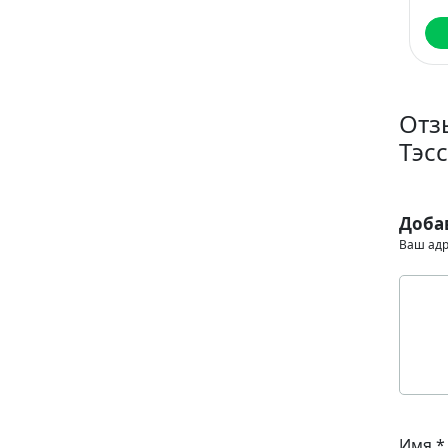
Читать
Читать
Отз
Тэсс
Доба
Ваш адр
Имя
*