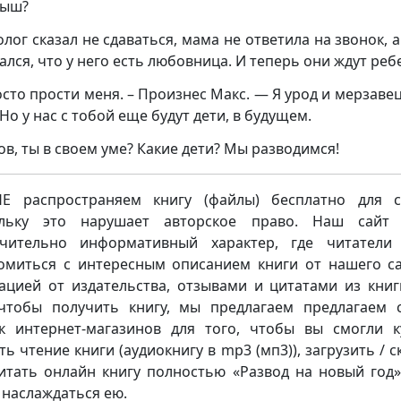
дыш?
олог сказал не сдаваться, мама не ответила на звонок, 
ался, что у него есть любовница. И теперь они ждут реб
сто прости меня. – Произнес Макс. — Я урод и мерзавец,
Но у нас с тобой еще будут дети, в будущем.
ов, ты в своем уме? Какие дети? Мы разводимся!
 распространяем книгу (файлы) бесплатно для с
ольку это нарушает авторское право. Наш сайт 
чительно информативный характер, где читатели
омиться с интересным описанием книги от нашего са
ацией от издательства, отзывами и цитатами из книг
чтобы получить книгу, мы предлагаем предлагаем 
к интернет-магазинов для того, чтобы вы смогли к
ть чтение книги (аудиокнигу в mp3 (мп3)), загрузить / с
итать онлайн книгу полностью «Развод на новый год
и наслаждаться ею.