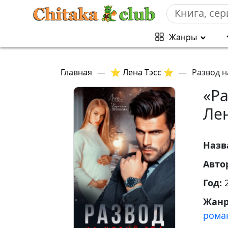
Жанры
Главная
—
⭐ Лена Тэсс ⭐
—
Развод н
«Ра
Ле
Назв
Авто
Год:
Жан
рома