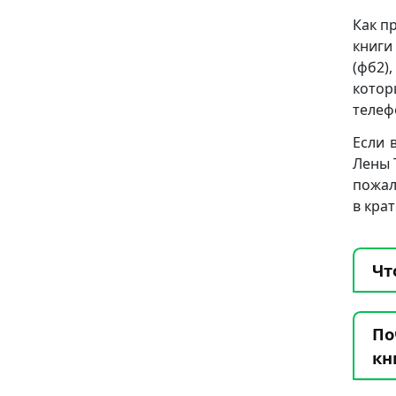
Как п
книги
(фб2),
котор
телеф
Если 
Лены 
пожал
в кра
Чт
По
кн