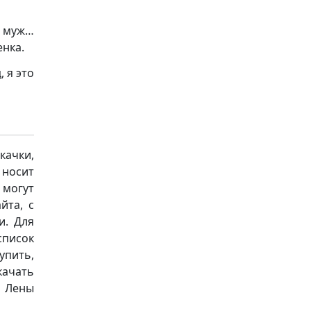
а муж…
енка.
 я это
качки,
носит
 могут
йта, с
и. Для
список
упить,
качать
» Лены