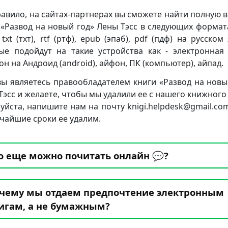
равило, на сайтах-партнерах вы сможете найти полную 
 «Развод на новый год» Лены Тэсс в следующих формата
 txt (тхт), rtf (ртф), epub (эпаб), pdf (пдф) на русском
ые подойдут на такие устройства как - электронная 
он на Андроид (android), айфон, ПК (компьютер), айпад.
вы являетесь правообладателем книги «Развод на новы
Тэсс и желаете, чтобы мы удалили ее с нашего книжного 
уйста, напишите нам на почту knigi.helpdesk@gmail.co
тчайшие сроки ее удалим.
о еще можно почитать онлайн 💬?
чему мы отдаем предпочтение электронным
игам, а не бумажным?