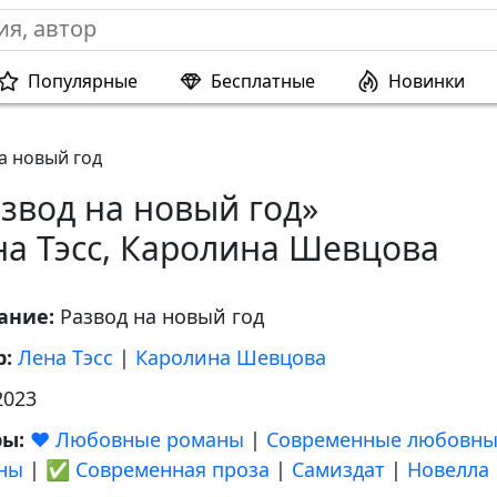
Популярные
Бесплатные
Новинки
а новый год
звод на новый год»
на Тэсс, Каролина Шевцова
ание:
Развод на новый год
р:
Лена Тэсс
|
Каролина Шевцова
2023
ры:
❤️ Любовные романы
|
Современные любовн
ны
|
✅ Современная проза
|
Самиздат
|
Новелла