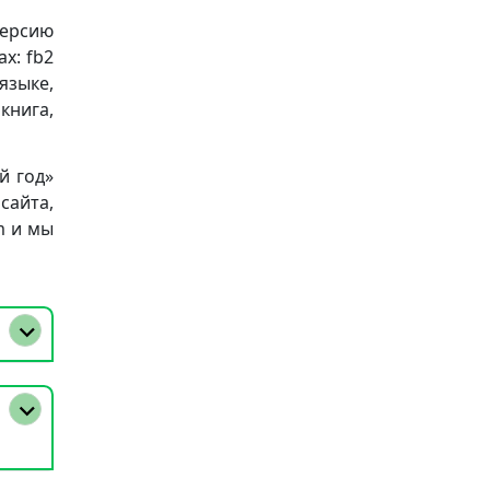
версию
х: fb2
 языке,
книга,
й год»
сайта,
m и мы