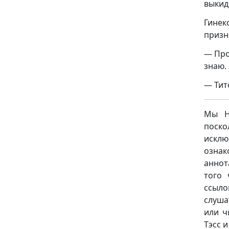
выки
Гинек
призн
— Про
знаю. 
— Тит
Мы НЕ
поск
исклю
ознак
аннот
того 
ссыло
слуша
или ч
Тэсс 