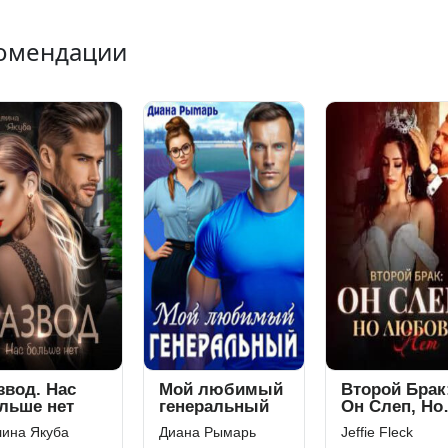
омендации
звод. Нас
Мой любимый
Второй Брак
льше нет
генеральный
Он Слеп, Но
Любовь Нет
ина Якуба
Диана Рымарь
Jeffie Fleck