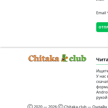
Email
Чита
Ищете
У нас
скача
формат
Androi
рукой
Ⓒ 2020 — 2026 Ⓒ Chitaka.club — Онлайн