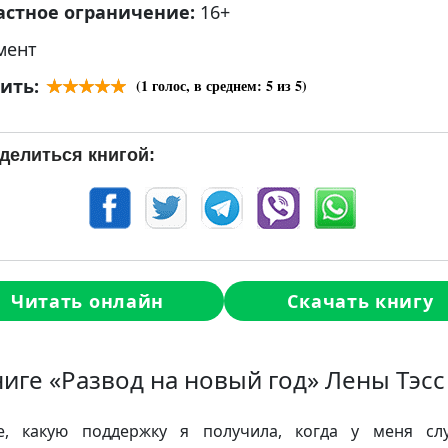
астное ограничение:
16+
мент
ить:
(
1
голос, в среднем:
5
из 5)
делиться книгой:
Читать онлайн
Скачать книгу
ниге «Развод на новый год» Лены Тэсс
е, какую поддержку я получила, когда у меня сл