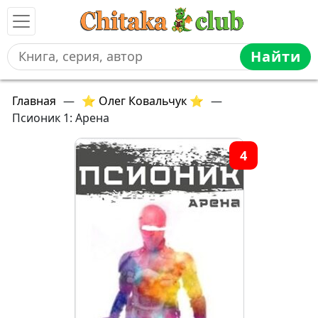
Найти
Главная
—
⭐ Олег Ковальчук ⭐
—
Псионик 1: Арена
4