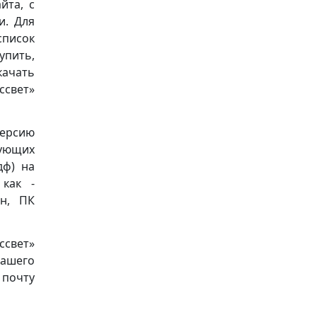
йта, с
и. Для
список
упить,
качать
свет»
версию
дующих
пдф) на
 как -
он, ПК
ссвет»
нашего
почту