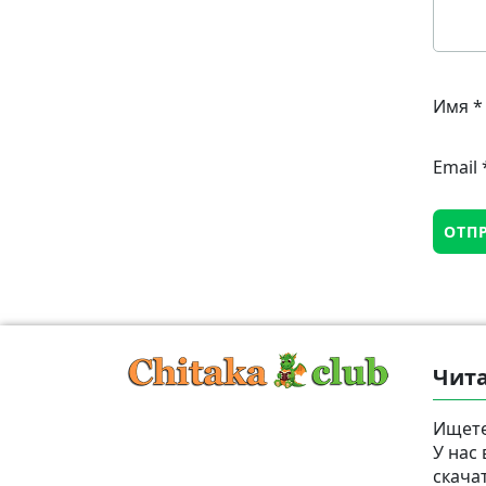
Имя
*
Email
Чита
Ищете
У нас
скача