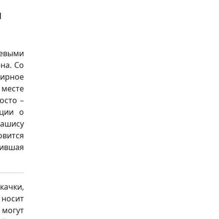
ы
жевыми
на. Со
лирное
месте
осто –
ции о
ташису
овится
жившая
качки,
носит
 могут