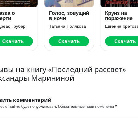
азка о
Голос, зовущий
Круиз на
ерти
в ночи
поражение
реас Грубер
Татьяна Полякова
Евгения Кретов
Скачать
Скачать
Скачать
ывы на книгу «Последний рассвет»
ксандры Марининой
вить комментарий
ес email не будет опубликован.
Обязательные поля помечены
*