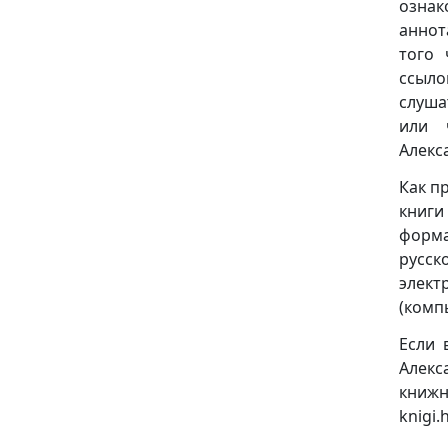
ознак
аннот
того 
ссыло
слуша
или 
Алекс
Как п
книги
формат
русск
элект
(комп
Если 
Алекс
книж
knigi