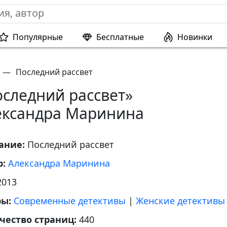
Популярные
Бесплатные
Новинки
—
Последний рассвет
оследний рассвет»
ександра Маринина
ание:
Последний рассвет
р:
Александра Маринина
2013
ры:
Современные детективы
|
Женские детективы
чество страниц:
440