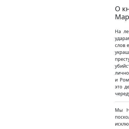
О к
Мар
На ле
удара
слов 
укра
прест
убий
лично
и Ром
это д
черед
Мы НЕ
поск
исклю