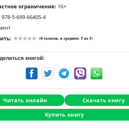
астное ограничение:
16+
:
978-5-699-66405-4
мент
ить:
(
0
голосов, в среднем:
5
из 5)
делиться книгой:
Читать онлайн
Скачать книгу
Купить книгу