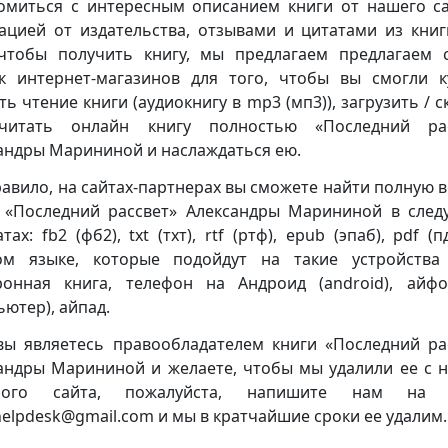
омиться с интересным описанием книги от нашего са
ацией от издательства, отзывами и цитатами из книг
чтобы получить книгу, мы предлагаем предлагаем 
к интернет-магазинов для того, чтобы вы смогли к
ть чтение книги (аудиокнигу в mp3 (мп3)), загрузить / с
читать онлайн книгу полностью «Последний рас
андры Марининой и наслаждаться ею.
равило, на сайтах-партнерах вы сможете найти полную 
 «Последний рассвет» Александры Марининой в сле
ах: fb2 (фб2), txt (тхт), rtf (ртф), epub (эпаб), pdf (
ом языке, которые подойдут на такие устройства
ронная книга, телефон на Андроид (android), айф
ьютер), айпад.
вы являетесь правообладателем книги «Последний ра
андры Марининой и желаете, чтобы мы удалили ее с 
ного сайта, пожалуйста, напишите нам на 
.helpdesk@gmail.com и мы в кратчайшие сроки ее удалим.