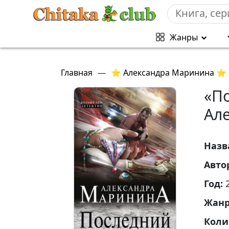
Жанры
Главная
—
⭐ Александра Маринина ⭐
«П
Ал
Назв
Авто
Год:
Жан
Коли