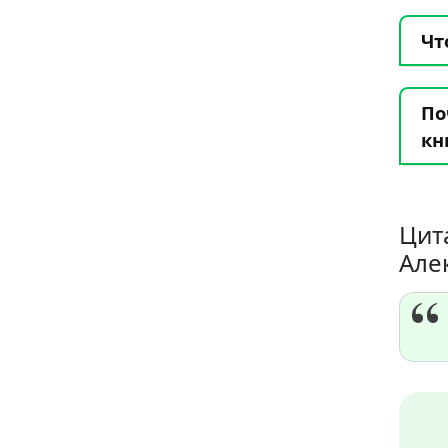
Чт
По
кн
Цит
Але