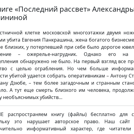
ниге «Последний рассвет» Александр
ининой
стничной клетке московской многоэтажки двумя но
ми убита Евгения Панкрашина, жена богатого бизнесме
ее близких, у потерпевшей при себе было дорогое юве
шение – ожерелье-нагрудник. Однако его на 
упления обнаружено не было. На первый взгляд все пр
ство с целью ограбления. Но чем больше информа
сти убитой удается собрать оперативникам – Антону С
ану Дзюбе, – тем более загадочным и странным стан
ело. А тут еще смерть близкого им человека, продол
у необъяснимых убийств…
 распространяем книгу (файлы) бесплатно для с
ольку это нарушает авторское право. Наш сайт 
чительно информативный характер, где читатели