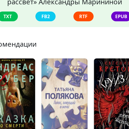
рассвет» Александры Марининой
TXT
FB2
RTF
EPUB
омендации