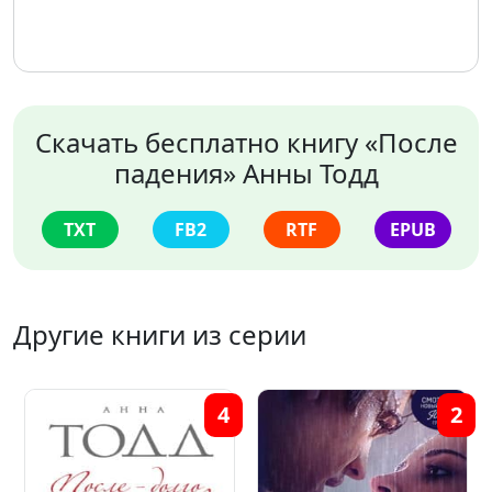
Скачать бесплатно книгу «После
падения» Анны Тодд
TXT
FB2
RTF
EPUB
Другие книги из серии
4
2