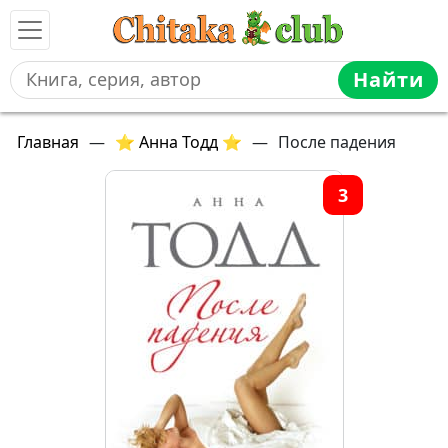
Найти
Главная
—
⭐ Анна Тодд ⭐
—
После падения
3