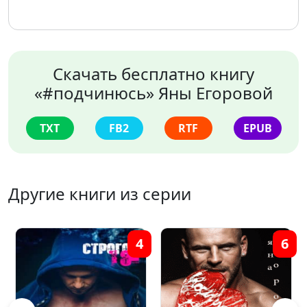
Скачать бесплатно книгу
«#подчинюсь» Яны Егоровой
TXT
FB2
RTF
EPUB
Другие книги из серии
4
6