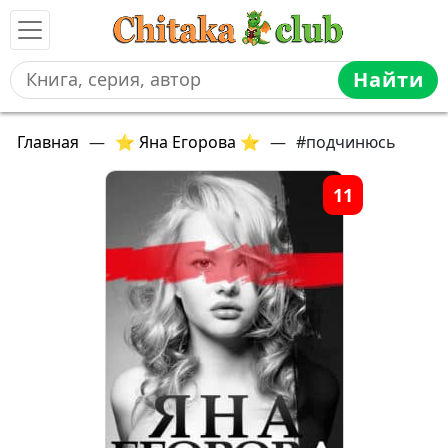
Найти
Главная
—
⭐ Яна Егорова ⭐
—
#подчинюсь
11