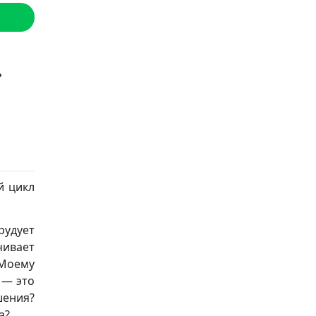
»
й цикл
рудует
чивает
«Моему
 — это
шения?
а?