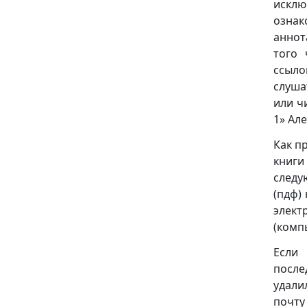
исклю
ознак
аннот
того 
ссыло
слуша
или ч
1» Ал
Как п
книги
следую
(пдф)
элект
(комп
Если
после
удали
почту