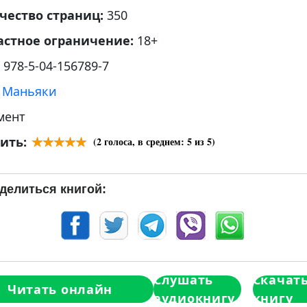
чество страниц:
350
астное ограничение:
18+
:
978-5-04-156789-7
:
Маньяки
мент
ить:
(
2
голоса, в среднем:
5
из 5)
делиться книгой:
Слушать
Скачат
Читать онлайн
аудиокнигу
книгу