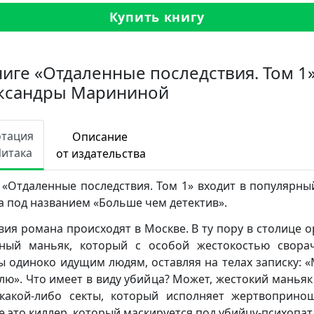
Купить книгу
ниге «Отдаленные последствия. Том 1
ксандры Марининой
отация
Описание
Читака
от издательства
 «Отдаленные последствия. Том 1» входит в популярны
а под названием «Больше чем детектив».
вия романа происходят в Москве. В ту пору в столице о
ный маньяк, который с особой жестокостью свора
ы одиноко идущим людям, оставляя на телах записку: 
лю». Что имеет в виду убийца? Может, жестокий маньяк
какой-либо секты, который исполняет жертвоприно
е это киллер, который маскируется под убийцу-психопат