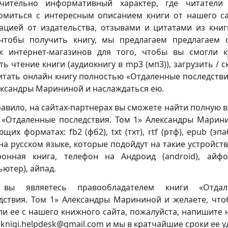
чительно информативный характер, где читатели
омиться с интересным описанием книги от нашего са
ацией от издательства, отзывами и цитатами из книг
чтобы получить книгу, мы предлагаем предлагаем 
к интернет-магазинов для того, чтобы вы смогли к
ть чтение книги (аудиокнигу в mp3 (мп3)), загрузить / с
итать онлайн книгу полностью «Отдаленные последстви
ександры Марининой и наслаждаться ею.
равило, на сайтах-партнерах вы сможете найти полную 
 «Отдаленные последствия. Том 1» Александры Марин
щих форматах: fb2 (фб2), txt (тхт), rtf (ртф), epub (эпа
 на русском языке, которые подойдут на такие устройства
ронная книга, телефон на Андроид (android), айф
ьютер), айпад.
 вы являетесь правообладателем книги «Отдал
дствия. Том 1» Александры Марининой и желаете, чт
ли ее с нашего книжного сайта, пожалуйста, напишите 
 knigi.helpdesk@gmail.com и мы в кратчайшие сроки ее у