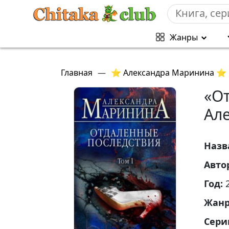
Жанры
Главная
—
⭐ Александра Маринина ⭐
«От
Ал
Назв
Авто
Год:
Жан
Сери