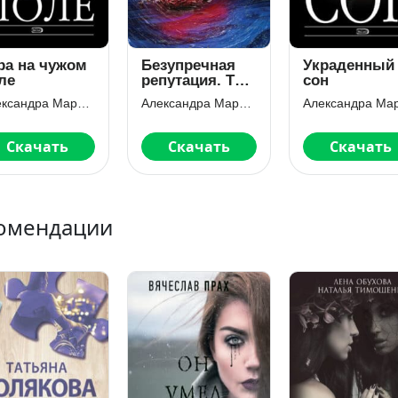
ра на чужом
Безупречная
Украденный
ле
репутация. Том
сон
2
Александра Маринина
Александра Маринина
Скачать
Скачать
Скачать
омендации