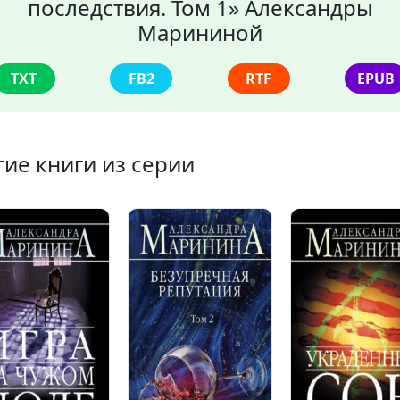
последствия. Том 1» Александры
Марининой
TXT
FB2
RTF
EPUB
гие книги из серии