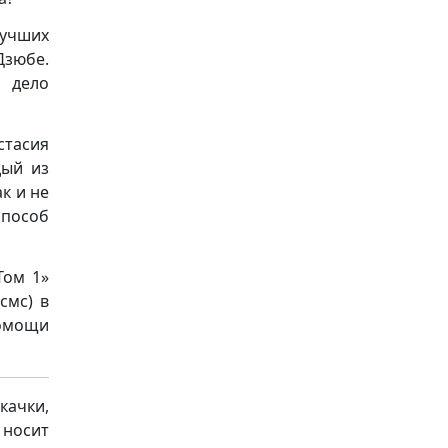
учших
Дзюбе.
е дело
стасия
дый из
к и не
способ
Том 1»
смс) в
помощи
качки,
носит