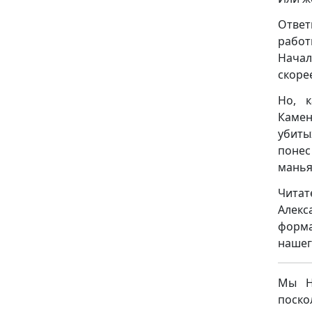
Отве
работ
Начал
скоре
Но, к
Камен
убиты
понес
манья
Читат
Алекс
форма
нашег
Мы НЕ
поск