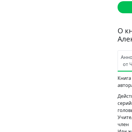
О к
Але
Анн
от 
Книга
автор
Дейст
серий
голов
Учите
член 
Или ж