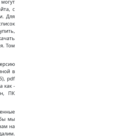
 могут
йта, с
и. Для
список
упить,
качать
я. Том
версию
иной в
б), pdf
 как -
он, ПК
енные
обы мы
нам на
далим.