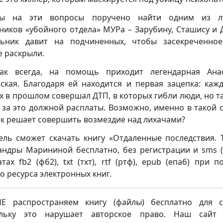
ты на эти вопросы поручено найти одним из л
ников «убойного отдела» МУРа – Зарубину, Сташису и 
ьник давит на подчиненных, чтобы засекреченно
е раскрыли.
ак всегда, на помощь приходит легендарная Ана
ская. Благодаря ей находится и первая зацепка: каж
х в прошлом совершал ДТП, в которых гибли люди, но та
 за это должной расплаты. Возможно, именно в такой 
к решает совершить возмездие над лихачами?
ель сможет скачать книгу «Отдаленные последствия. 
андры Марининой бесплатно, без регистрации и sms (
тах fb2 (фб2), txt (тхт), rtf (ртф), epub (епаб) при 
о ресурса электронных книг.
 распространяем книгу (файлы) бесплатно для с
ольку это нарушает авторское право. Наш сайт 