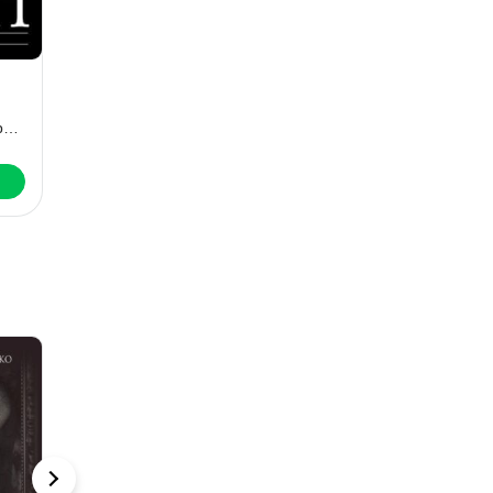
Стечение
Ангелы на
обстоятельств
льду не
выживают. Том
Александра Маринина
Александра Маринина
Александра Маринина
2
Скачать
Скачать