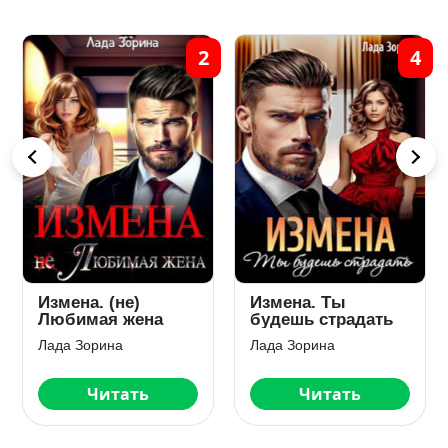
1
2
4
Измена. (не)
Измена. Ты
Любимая жена
будешь страдать
Лада Зорина
Лада Зорина
Читать
Читать