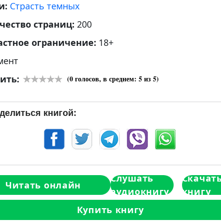
и:
Страсть темных
чество страниц:
200
астное ограничение:
18+
мент
ить:
(
0
голосов, в среднем:
5
из 5)
делиться книгой:
Слушать
Скачат
Читать онлайн
аудиокнигу
книгу
Купить книгу