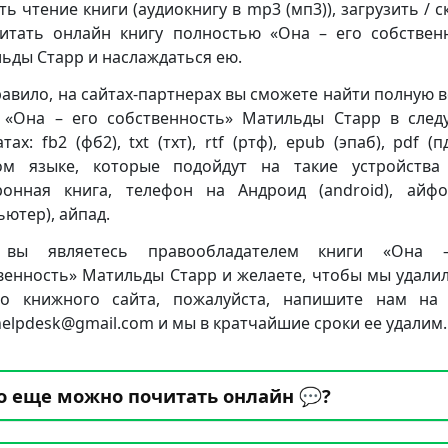
ть чтение книги (аудиокнигу в mp3 (мп3)), загрузить / с
итать онлайн книгу полностью «Она – его собствен
ьды Старр и наслаждаться ею.
равило, на сайтах-партнерах вы сможете найти полную 
 «Она – его собственность» Матильды Старр в сле
ах: fb2 (фб2), txt (тхт), rtf (ртф), epub (эпаб), pdf (
ом языке, которые подойдут на такие устройства
ронная книга, телефон на Андроид (android), айф
ьютер), айпад.
 вы являетесь правообладателем книги «Она 
венность» Матильды Старр и желаете, чтобы мы удалил
о книжного сайта, пожалуйста, напишите нам на
.helpdesk@gmail.com и мы в кратчайшие сроки ее удалим.
о еще можно почитать онлайн 💬?