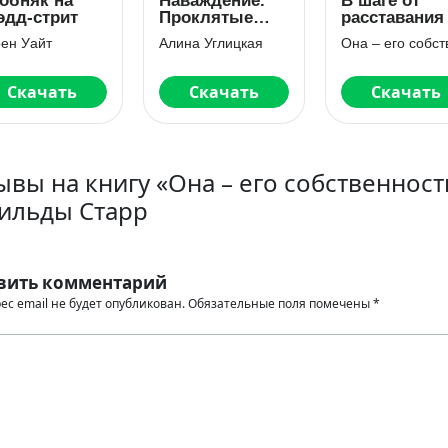
обняк на
Наваждение.
В шаге от
эдд-стрит
Проклятые
расставания
элохимы
ен Уайт
Алина Углицкая
Скачать
Скачать
Скачать
ывы на книгу «Она – его собственност
ильды Старр
вить комментарий
ес email не будет опубликован.
Обязательные поля помечены
*