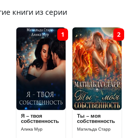
гие книги из серии
1
2
Я – твоя
Ты – моя
собственность
собственность
Алика Мур
Матильда Старр