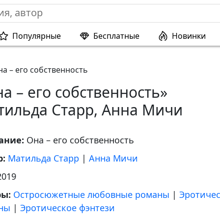
Популярные
Бесплатные
Новинки
на – его собственность
а – его собственность»
тильда Старр, Анна Мичи
ание:
Она – его собственность
р:
Матильда Старр
|
Анна Мичи
2019
ры:
Остросюжетные любовные романы
|
Эротиче
ны
|
Эротическое фэнтези