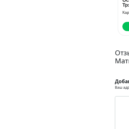
В шаге от
Ты убит, Стас
Ос
расставания
Шутов
Тр
Она – его собственность
Эли Фрей
Кар
Скачать
Скачать
Отз
Мат
Доба
Ваш адр