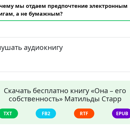
чему мы отдаем предпочтение электронным
игам, а не бумажным?
лушать аудиокнигу
Скачать бесплатно книгу «Она – его
собственность» Матильды Старр
TXT
FB2
RTF
EPUB