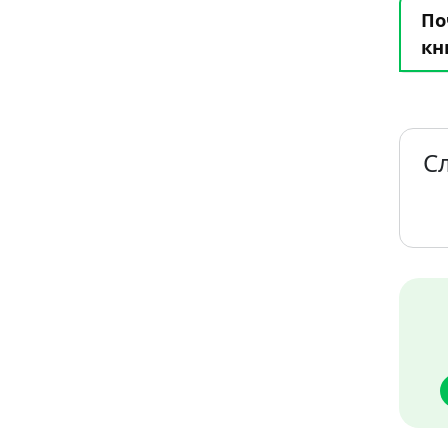
По
кн
С