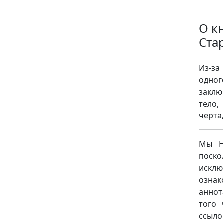
О к
Ста
Из-за
одног
заклю
тело,
черта
Мы НЕ
поск
исклю
ознак
аннот
того 
ссыло