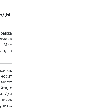
льды
прыска
уждена
ь. Мое
ь одна
качки,
носит
 могут
йта, с
и. Для
список
упить,