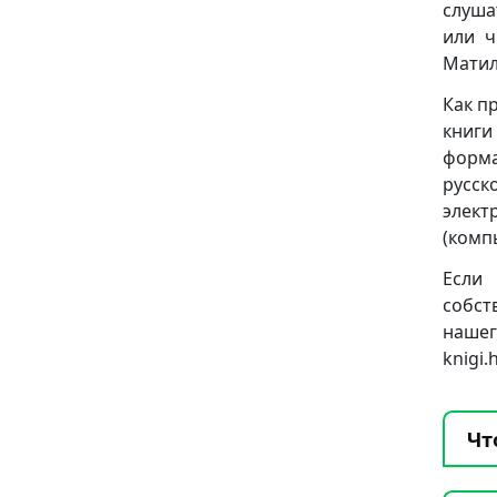
слуша
или ч
Матил
Как п
книги
формат
русск
элект
(комп
Если
собст
нашег
knigi
Чт