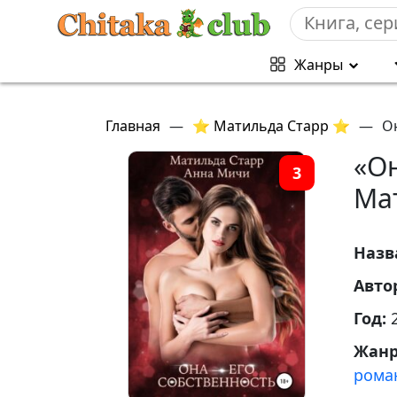
Жанры
Главная
—
⭐ Матильда Старр ⭐
—
О
«Он
3
Ма
Назв
Авто
Год:
Жан
рома