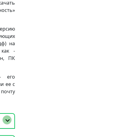
качать
ность»
версию
дующих
пдф) на
 как -
он, ПК
– его
и ее с
 почту