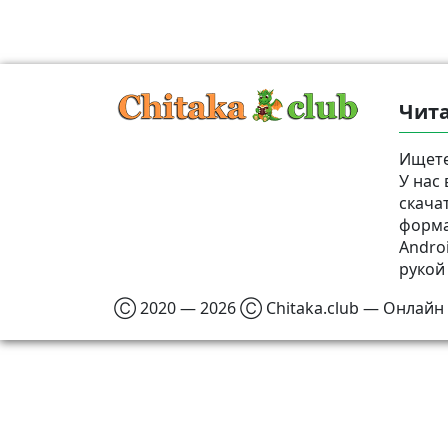
Чита
Ищете
У нас
скача
формат
Androi
рукой
Ⓒ 2020 — 2026 Ⓒ Chitaka.club — Онлайн