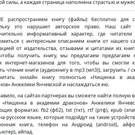
ой силы, а каждая страница наполнена страстью и муже
 распространяем книгу (файлы) бесплатно для с
ольку это нарушает авторское право. Наш сайт 
чительно информативный характер, где читатели
омиться с интересным описанием книги от нашего са
ацией от издательства, отзывами и цитатами из книг
чтобы получить книгу, мы предлагаем предлагаем 
к интернет-магазинов для того, чтобы вы смогли к
ть чтение книги (аудиокнигу в mp3 (мп3)), загрузить / с
читать онлайн книгу полностью «Нищенка в ака
нов» Анжелики Янчевской и наслаждаться ею.
равило, на сайтах-партнерах вы сможете найти полную 
 «Нищенка в академии драконов» Анжелики Янчев
щих форматах: fb2 (фб2), txt (тхт), rtf (ртф), epub (эпа
 на русском языке, которые подойдут на такие устройства
ронная книга, телефон на Андроид (android), айф
ьютер), айпад.