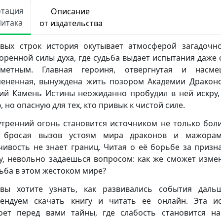
отация
Описание
Читака
от издательства
вых строк история окутывает атмосферой загадочн
орённой силы духа, где судьба выдает испытания даже
иметным. Главная героиня, отвергнутая и насме
ененная, вынуждена жить позором Академии Драконо
ий Камень Истины неожиданно пробудил в ней искру,
 но опасную для тех, кто привык к чистой силе.
утренний огонь становится источником не только боли
, бросая вызов устоям мира драконов и мажорам
чивость не знает границ. Читая о её борьбе за призн
у, невольно задаешься вопросом: как же сможет изме
дьба в этом жестоком мире?
вы хотите узнать, как развивались события даль
ендуем скачать книгу и читать ее онлайн. Эта и
оет перед вами тайны, где слабость становится н