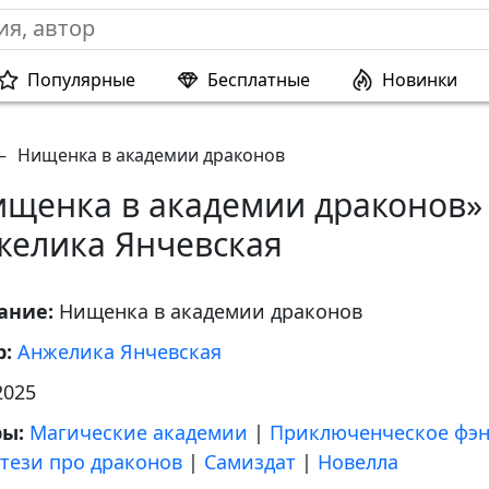
Популярные
Бесплатные
Новинки
—
Нищенка в академии драконов
ищенка в академии драконов»
желика Янчевская
ание:
Нищенка в академии драконов
р:
Анжелика Янчевская
2025
ры:
Магические академии
|
Приключенческое фэн
тези про драконов
|
Самиздат
|
Новелла