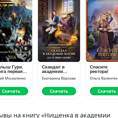
лыш Гури.
Скандал в
Спасите
ига первая.
академии
ректора!
м, где нас не
магии. На
ий Москаленко
Екатерина Верхова
Ольга Валентее
ут…
лезвии любви
Скачать
Скачать
Скачать
ывы на книгу «Нищенка в академии