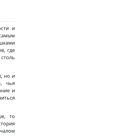
ости и
 самым
шками
в, где
 столь
, но и
, чья
ание и
ниться
ше, то
стория
ачалом