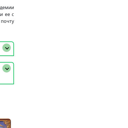
адемии
и ее с
 почту