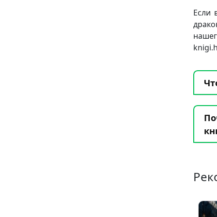
Если 
драко
нашег
knigi
Чт
По
кн
Рек