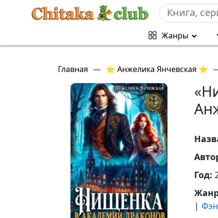
Жанры
Главная
—
⭐ Анжелика Янчевская ⭐
«Н
Ан
Назв
Авто
Год:
Жан
|
Фэн