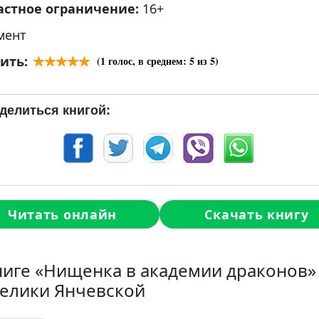
астное ограничение:
16+
мент
ить:
(
1
голос, в среднем:
5
из 5)
делиться книгой:
Читать онлайн
Скачать книгу
ниге «Нищенка в академии драконов»
елики Янчевской