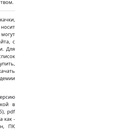
ством.
качки,
носит
 могут
йта, с
и. Для
список
упить,
качать
демии
версию
ской в
б), pdf
 как -
он, ПК