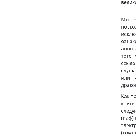
велик
Мы НЕ
поск
исклю
ознак
аннот
того 
ссыло
слуша
или 
драко
Как п
книги
следую
(пдф)
элект
(комп