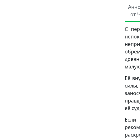
Анн
от 
С пер
непок
непр
обрем
древн
малую,
Её вн
силы
занос
правд
её су
Если 
реком
раскр