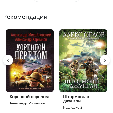
Рекомендации
Коренной перелом
Штормовые
По
джунгли
Александр Михайловский
Дми
Наследие 2