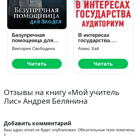
Тайная любовь
Измена. Право н
моего мужа
семью
Амелия Борн
Арина Арская
Скачать
Читать
Отзывы на книгу «Мой учитель
Лис» Андрея Белянина
Добавить комментарий
Ваш адрес email не будет опубликован.
Обязательные поля помечены
*