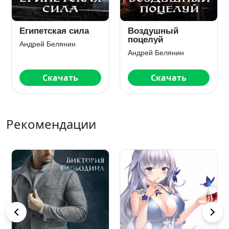
й
Сэр рыцарь Лис
Египетская с
Андрей Белянин
Андрей Белянин
нин
ать
Скачать
Скачат
Рекомендации