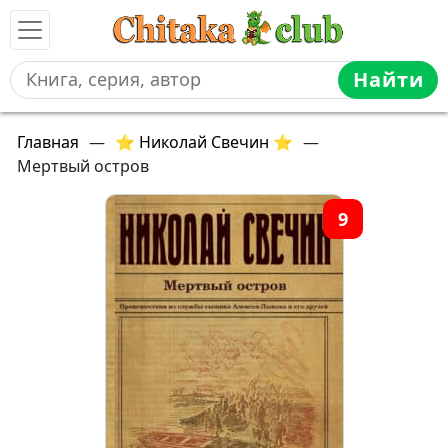
Найти
Главная
—
⭐ Николай Свечин ⭐
—
Мертвый остров
9