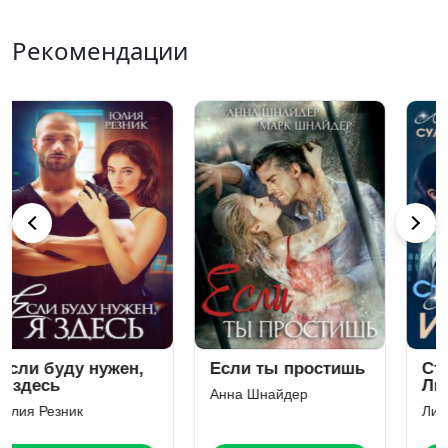
Рекомендации
Старшая жена.
Измена. Заберу
Любовь после
сына
измены
Лия Султан
Арина Арская