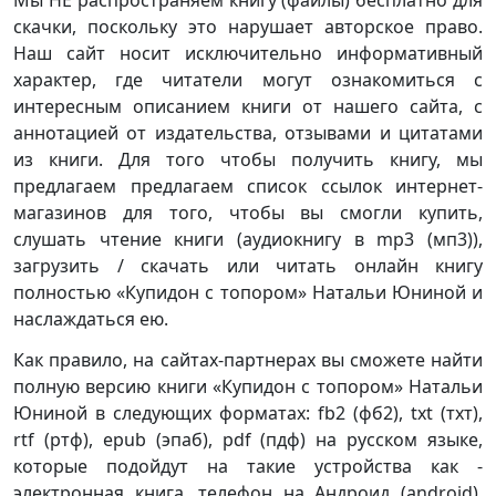
Мы НЕ распространяем книгу (файлы) бесплатно для
скачки, поскольку это нарушает авторское право.
Наш сайт носит исключительно информативный
характер, где читатели могут ознакомиться с
интересным описанием книги от нашего сайта, с
аннотацией от издательства, отзывами и цитатами
из книги. Для того чтобы получить книгу, мы
предлагаем предлагаем список ссылок интернет-
магазинов для того, чтобы вы смогли купить,
слушать чтение книги (аудиокнигу в mp3 (мп3)),
загрузить / скачать или читать онлайн книгу
полностью «Купидон с топором» Натальи Юниной и
наслаждаться ею.
Как правило, на сайтах-партнерах вы сможете найти
полную версию книги «Купидон с топором» Натальи
Юниной в следующих форматах: fb2 (фб2), txt (тхт),
rtf (ртф), epub (эпаб), pdf (пдф) на русском языке,
которые подойдут на такие устройства как -
электронная книга, телефон на Андроид (android),