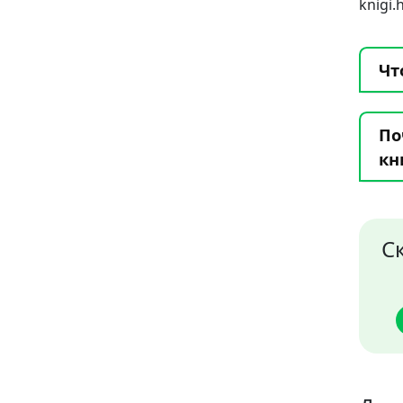
knigi
Чт
По
кн
С