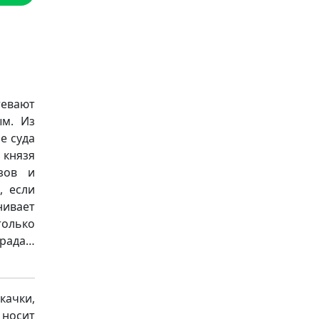
тевают
ым. Из
е суда
князя
зов и
, если
нивает
только
града…
качки,
носит