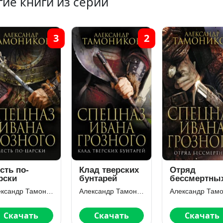
гие книги из серии
3
2
сть по-
Клад тверских
Отряд
рски
бунтарей
бессмертны
Александр Тамоников
Александр Тамоников
Скачать
Скачать
Скачать