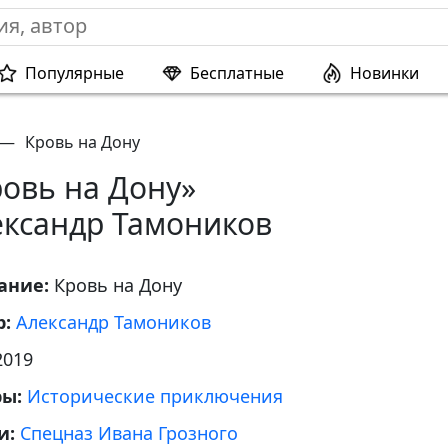
Популярные
Бесплатные
Новинки
—
Кровь на Дону
овь на Дону»
ександр Тамоников
ание:
Кровь на Дону
р:
Александр Тамоников
2019
ры:
Исторические приключения
и:
Спецназ Ивана Грозного