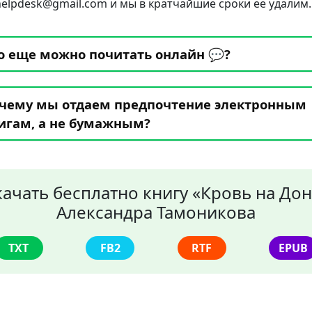
.helpdesk@gmail.com и мы в кратчайшие сроки ее удалим.
о еще можно почитать онлайн 💬?
чему мы отдаем предпочтение электронным
игам, а не бумажным?
качать бесплатно книгу «Кровь на Дон
Александра Тамоникова
TXT
FB2
RTF
EPUB