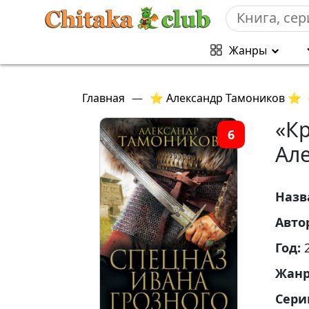
Жанры
Главная
—
⭐ Александр Тамоников ⭐
«Кр
6
Ал
Назв
Авто
Год:
Жан
Сери