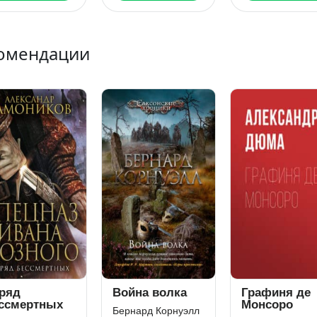
омендации
ряд
Война волка
Графиня де
ссмертных
Монсоро
Бернард Корнуэлл